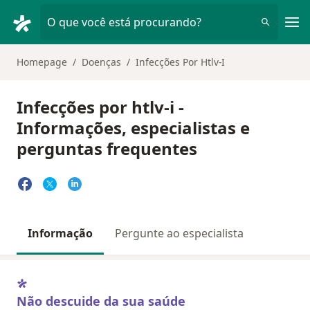
Men
O que você está procurando?
Homepage
Doenças
Infecções Por Htlv-I
Infecções por htlv-i -
Informações, especialistas e
perguntas frequentes
Informação
Pergunte ao especialista
Não descuide da sua saúde