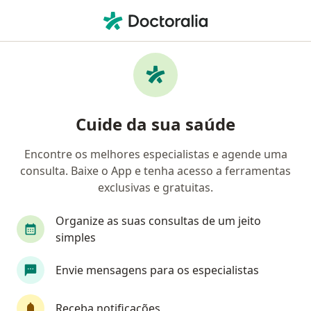
Men
Insegurança • Armação dos Búzios, Rio de Janeiro RJ
Filtros
• 1
Mapa
Profissionais com experiência Insegurança,
Cuide da sua saúde
Armação dos Búzios
Encontre os melhores especialistas e agende uma
consulta. Baixe o App e tenha acesso a ferramentas
Qual especialização você está procurando?
exclusivas e gratuitas.
Psicólogo
Psicanalista
Organize as suas consultas de um jeito
simples
Envie mensagens para os especialistas
Receba notificações