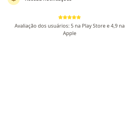
Márcia Capobiango
Avaliação dos usuários: 5 na Play Store e 4,9 na
·
Mais
Psicóloga
Apple
57 opiniões
CRP-RJ:05/51037
Endereço
Teleconsulta
Rua das Pedras 1, Armação dos Búzios
•
Mapa
Consultório Online - Búzios
Consulta Psicologia
R$ 330
Esse especialista não oferece agendamento online para esse endereço.
Solicite um atendimento