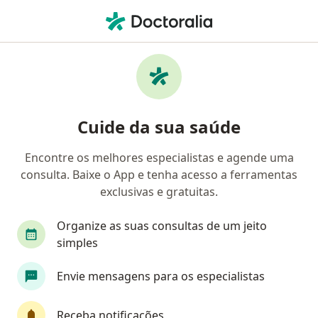
Men
Insuficiência Venosa • Osasco, São Paulo SP
Filtros
• 1
Convênio
Mapa
Profissionais com experiência Insuficiência
Cuide da sua saúde
Venosa, Osasco
Encontre os melhores especialistas e agende uma
consulta. Baixe o App e tenha acesso a ferramentas
Qual especialização você está procurando?
exclusivas e gratuitas.
Cirurgião vascular
Cardiologista
Ginecolo
Organize as suas consultas de um jeito
simples
Envie mensagens para os especialistas
Receba notificações