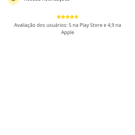
Dr. Marcello Freitas
Avaliação dos usuários: 5 na Play Store e 4,9 na
·
Mais
Cardiologista
Apple
25 opiniões
CRM: 75524-SP
- RQE Nº: 62136
Pacientes fiéis
Endereço 1
Endereço 2
Avenida Dionysia Alves Barreto 395, Osasco
•
Mapa
Clinica San Vie
Consulta Cardiologia
R$ 345
Esse especialista não oferece agendamento online para esse endereço.
Solicite um atendimento