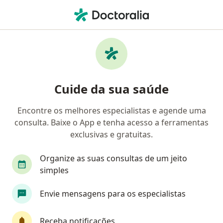
Men
Insuficiência Venosa • Porto Alegre, Rio Grande do Sul RS
Filtros
• 1
Convênio
Mapa
Profissionais com experiência Insuficiência
Cuide da sua saúde
Venosa, Porto Alegre
Encontre os melhores especialistas e agende uma
consulta. Baixe o App e tenha acesso a ferramentas
Qual especialização você está procurando?
exclusivas e gratuitas.
Cirurgião vascular
Angiologista
Cardiolo
Organize as suas consultas de um jeito
simples
Envie mensagens para os especialistas
Receba notificações