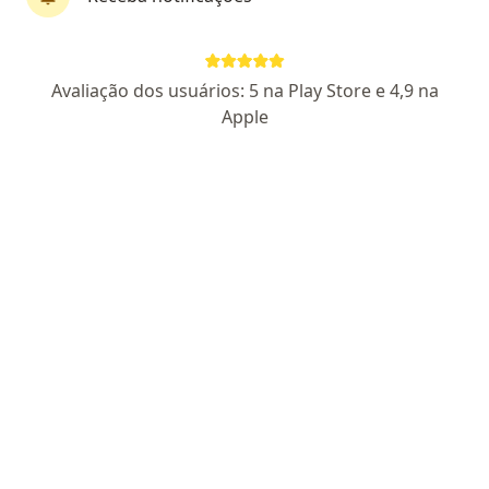
Dra. Marcella Goetze
Avaliação dos usuários: 5 na Play Store e 4,9 na
·
Mais
Cirurgiã vascular
Apple
7 opiniões
CRM RS 48094
RQE Nº: 43866
Rua Dona Laura, 333, Porto Alegre
•
Mapa
Exacta Vascular
Consulta Cirurgia Vascular
R$ 500
Esse especialista não oferece agendamento online para esse endereço.
Solicite um atendimento