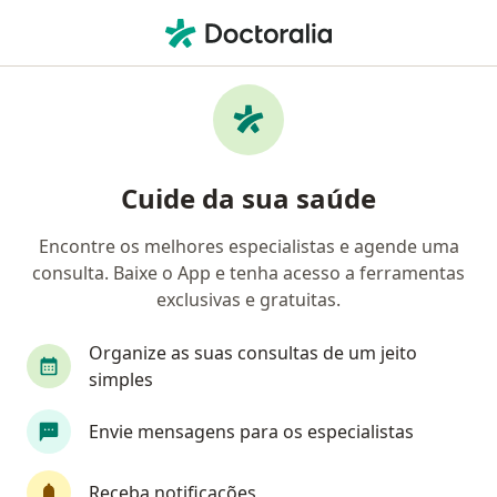
Men
Úlceras De Perna E Pé • Porto Alegre, Rio Grande do Sul RS
Filtros
• 1
Convênio
Mapa
Profissionais com experiência Úlceras de
Cuide da sua saúde
perna e pé, Porto Alegre
Encontre os melhores especialistas e agende uma
consulta. Baixe o App e tenha acesso a ferramentas
Qual especialização você está procurando?
exclusivas e gratuitas.
Cirurgião vascular
Angiologista
Cardiolo
Organize as suas consultas de um jeito
simples
Envie mensagens para os especialistas
Receba notificações