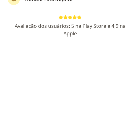
Dra. Marcela Rocha
Avaliação dos usuários: 5 na Play Store e 4,9 na
·
Mais
Ginecologista
Apple
89 opiniões
CRM SP 183244
RQE Nº: 105017
Endereço
Teleconsulta
Rua Artur Freitas Leitão 730, Campinas
•
Mapa
Voluta Medical
Consulta Ginecologia e Obstetrícia
Preço não disponível
Esse especialista não oferece agendamento online para esse endereço.
Solicite um atendimento