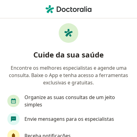
Men
Má Formação Fetal • Campinas, São Paulo SP
Filtros
• 1
Convênio
Mapa
Profissionais com experiência Má Formação
Cuide da sua saúde
Fetal, Campinas
Encontre os melhores especialistas e agende uma
consulta. Baixe o App e tenha acesso a ferramentas
Qual especialização você está procurando?
exclusivas e gratuitas.
Ginecologista
Médico Acupunturista
Fisi
Organize as suas consultas de um jeito
simples
Envie mensagens para os especialistas
Receba notificações