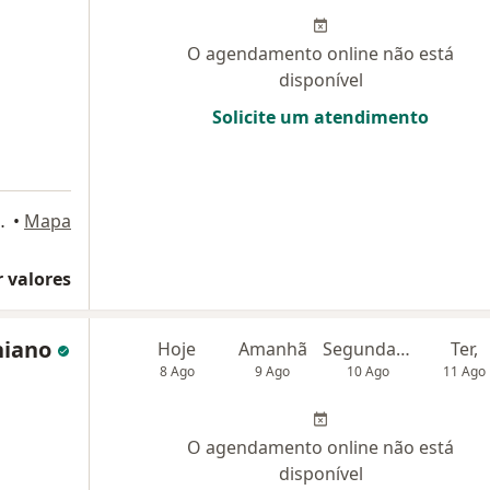
O agendamento online não está
disponível
Solicite um atendimento
a 240, Rio de Janeiro
•
Mapa
 valores
hiano
Hoje
Amanhã
Segunda-feira
Ter,
8 Ago
9 Ago
10 Ago
11 Ago
O agendamento online não está
disponível