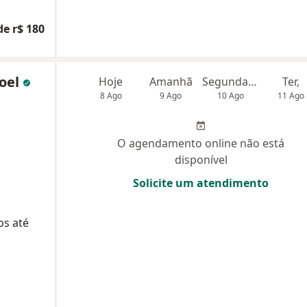
de r$ 180
oel
Hoje
Amanhã
Segunda-feira
Ter,
8 Ago
9 Ago
10 Ago
11 Ago
O agendamento online não está
disponível
Solicite um atendimento
os até