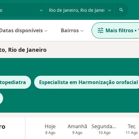
dade, doença ou nome
cidade ou região
Datas disponíveis
Bairros
Mais filtros
•
to, Rio de Janeiro
topediatra
Especialista em Harmonização orofacial
ro
Hoje
Amanhã
Segunda-feira
Ter,
8 Ago
9 Ago
10 Ago
11 Ago