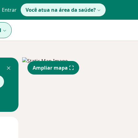
Entrar
Você atua na área da saúde?
1
Ampliar mapa
Qua
Qui,
Sex,
12 Ago
13 Ago
14 Ago