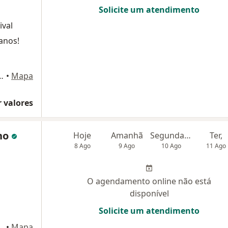
Solicite um atendimento
ival
anos!
14 - sala 1006, Rio de Janeiro
•
Mapa
 valores
ino
Hoje
Amanhã
Segunda-feira
Ter,
8 Ago
9 Ago
10 Ago
11 Ago
O agendamento online não está
disponível
Solicite um atendimento
la A-120, Rio de Janeiro
•
Mapa