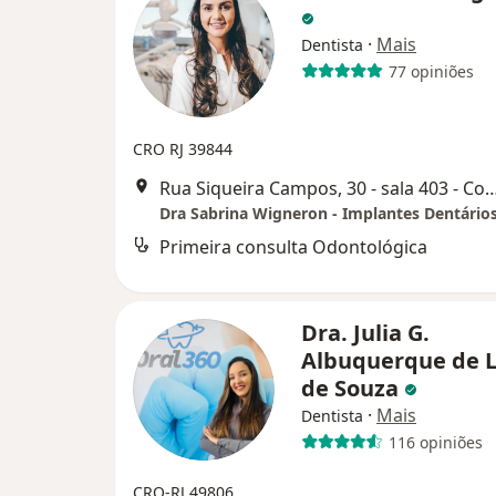
·
Mais
Dentista
77 opiniões
CRO RJ 39844
Rua Siqueira Campos, 30 - sala 403 - Copacabana,,
Primeira consulta Odontológica
Dra. Julia G.
Albuquerque de 
de Souza
·
Mais
Dentista
116 opiniões
CRO-RJ 49806