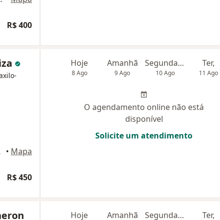
R$ 400
iza
Hoje
Amanhã
Segunda-feira
Ter,
8 Ago
9 Ago
10 Ago
11 Ago
axilo-
O agendamento online não está
disponível
Solicite um atendimento
la 212,
•
Mapa
R$ 450
neron
Hoje
Amanhã
Segunda-feira
Ter,