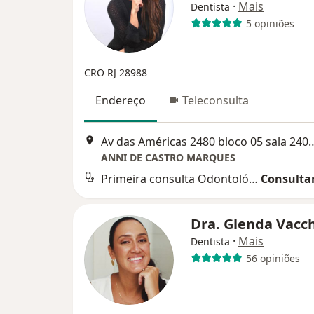
·
Mais
Dentista
5 opiniões
CRO RJ 28988
Endereço
Teleconsulta
Av das Américas 2480 bloco 05 sal
ANNI DE CASTRO MARQUES
Primeira consulta Odontológica
Consultar
Dra. Glenda Vacc
·
Mais
Dentista
56 opiniões