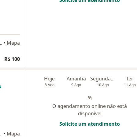
Solicite um atendimento
- S/L - Copacabana, Rio de Janeiro - RJ, Rio de Janeiro
•
Mapa
R$ 100
Hoje
Amanhã
Segunda-feira
Ter,
8 Ago
9 Ago
10 Ago
11 Ago
O agendamento online não está
disponível
Solicite um atendimento
o de Janeiro
•
Mapa