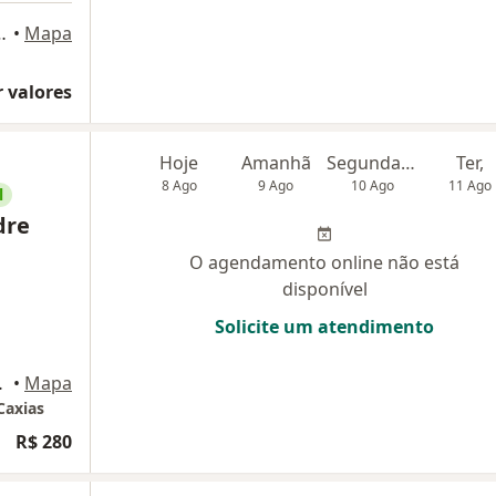
a - 306, Rio de Janeiro
•
Mapa
 valores
Hoje
Amanhã
Segunda-feira
Ter,
8 Ago
9 Ago
10 Ago
11 Ago
l
dre
O agendamento online não está
disponível
Solicite um atendimento
 de Caxias
•
Mapa
Caxias
R$ 280