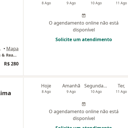
8 Ago
9 Ago
10 Ago
11 Ago
O agendamento online não está
disponível
Solicite um atendimento
 Rio de Janeiro
•
Mapa
Dra Sabrina Wigneron - Implantes Dentários & Reabilitação Oral- Copacabana- RJ
R$ 280
Hoje
Amanhã
Segunda-feira
Ter,
Lima
8 Ago
9 Ago
10 Ago
11 Ago
O agendamento online não está
disponível