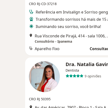
CRO RJ-CD-37218
Referência em Invisalign e Sorriso geng
Transformando sorrisos há mais de 15 
Iluminando seu sorriso, você brilha!
Rua Visconde de Pirajá, 4
Consultório - Ipanema
Aparelho Fixo
Consultar
Dra. Natalia Gav
Dentista
9 opiniões
CRO RJ 50395
Av. das Américas, 7907 - Bloco 1 - Sa