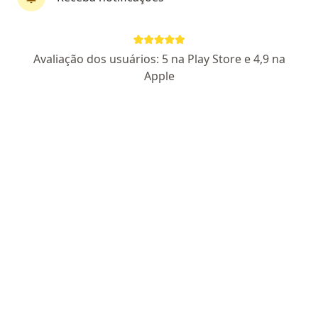
Layla Camilotto
Avaliação dos usuários: 5 na Play Store e 4,9 na
·
Mais
Psicóloga
Apple
26 opiniões
CRP SC 26334
Endereço
Teleconsulta
Rua Santa Sofia - Tijuca, Rio de Janeiro - RJ, Brasil, Cuiabá
•
Mapa
CONSULTÓRIO ONLINE
Primeira consulta psicologia
a partir de r$ 150
Esse especialista não oferece agendamento online para esse endereço.
Solicite um atendimento