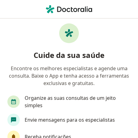
Men
Medo De Lugar Fechado • Rio de Janeiro, Rio de Janeiro RJ
Filtros
• 1
Convênio
Mapa
Profissionais com experiência Medo de
Cuide da sua saúde
lugar fechado, Rio de Janeiro
Encontre os melhores especialistas e agende uma
consulta. Baixe o App e tenha acesso a ferramentas
Qual especialização você está procurando?
exclusivas e gratuitas.
Psicólogo
Psicanalista
Terapeuta comple
Organize as suas consultas de um jeito
simples
Envie mensagens para os especialistas
Receba notificações