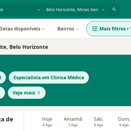
dade, doença ou nome
cidade ou região
Datas disponíveis
Bairros
Mais filtros
•
ite, Belo Horizonte
l
Especialista em Clínica Médica
a
Veja mais
za de
Hoje
Amanhã
Sáb,
Dom,
6 Ago
7 Ago
8 Ago
9 Ago