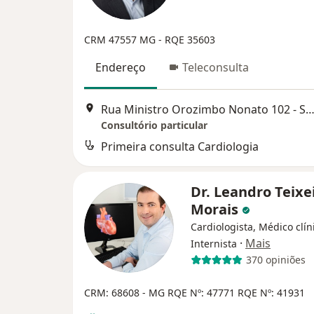
CRM 47557 MG - RQE 35603
Endereço
Teleconsulta
Rua Ministro Orozimbo Nonato 102 - Sala 1804, Torre A, Nova
Consultório particular
Primeira consulta Cardiologia
Dr. Leandro Teixe
Morais
Cardiologista, Médico clín
·
Mais
Internista
370 opiniões
CRM: 68608 - MG
RQE Nº: 47771
RQE Nº: 41931