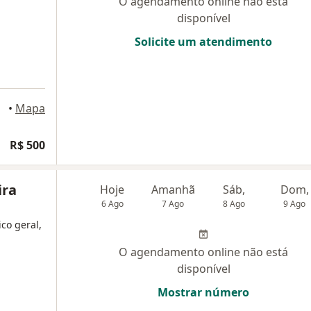
O agendamento online não está
disponível
Solicite um atendimento
 Lima
•
Mapa
R$ 500
ira
Hoje
Amanhã
Sáb,
Dom,
6 Ago
7 Ago
8 Ago
9 Ago
ico geral,
O agendamento online não está
disponível
Mostrar número