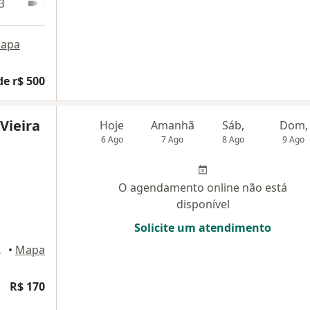
3
Teleconsulta
apa
de r$ 500
 Vieira
Hoje
Amanhã
Sáb,
Dom,
6 Ago
7 Ago
8 Ago
9 Ago
O agendamento online não está
disponível
Solicite um atendimento
orizonte
•
Mapa
R$ 170