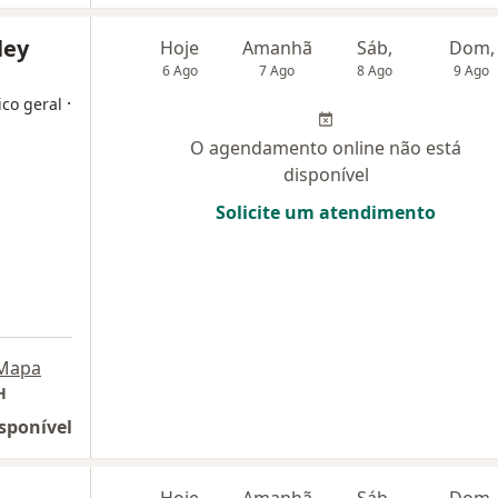
ley
Hoje
Amanhã
Sáb,
Dom,
6 Ago
7 Ago
8 Ago
9 Ago
·
ico geral
O agendamento online não está
disponível
Solicite um atendimento
Mapa
H
sponível
Hoje
Amanhã
Sáb,
Dom,