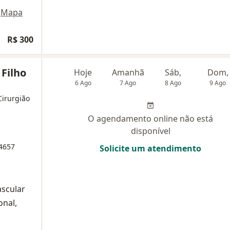
Mapa
R$ 300
 Filho
Hoje
Amanhã
Sáb,
Dom,
6 Ago
7 Ago
8 Ago
9 Ago
Cirurgião
O agendamento online não está
disponível
4657
Solicite um atendimento
ascular
onal,