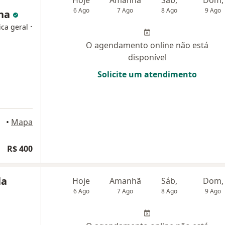
6 Ago
7 Ago
8 Ago
9 Ago
cha
·
ica geral
O agendamento online não está
disponível
Solicite um atendimento
•
Mapa
R$ 400
la
Hoje
Amanhã
Sáb,
Dom,
6 Ago
7 Ago
8 Ago
9 Ago