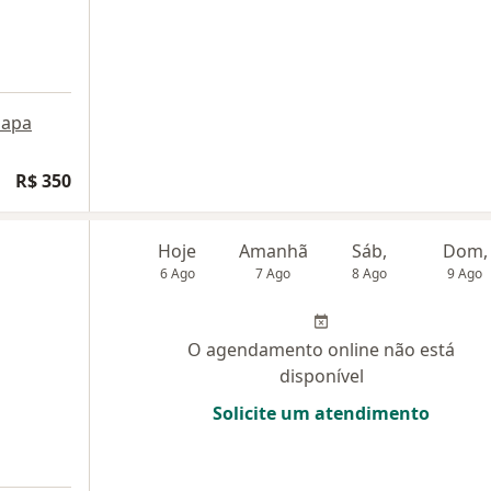
apa
R$ 350
Hoje
Amanhã
Sáb,
Dom,
6 Ago
7 Ago
8 Ago
9 Ago
O agendamento online não está
disponível
Solicite um atendimento