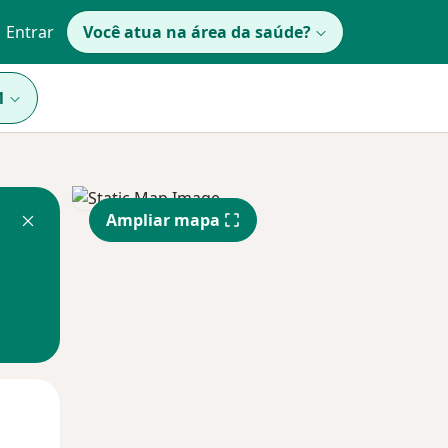
Entrar
Você atua na área da saúde?
1
Ampliar mapa
Segunda-feira
Ter,
Qua
10 Ago
11 Ago
12 Ago