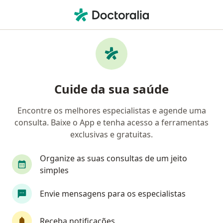
Men
Geriatra • Belo Horizonte, Minas Gerais MG
Filtros
Convênio
Mapa
Geriatras em Belo Horizonte
Cuide da sua saúde
Encontre os melhores especialistas e agende uma
Qual é o seu convênio?
consulta. Baixe o App e tenha acesso a ferramentas
Unimed
Bradesco Saúde
exclusivas e gratuitas.
Sul América Saúde
Amil
Organize as suas consultas de um jeito
simples
Golden Cross
Veja mais
Envie mensagens para os especialistas
Receba notificações