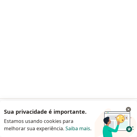
Pagamento online
Parcelamento disponível
Dra. Juliana Freire Weidig
·
Mais
Geriatra
17 opiniões
CRM MG 74128
RQE não encontrado (GERIATRA)
Endereço 1
Endereço 2
Teleconsulta
Rua Gonçalves Dias, 2700, Belo Horizonte
•
Mapa
Sua privacidade é importante.
Acessar App
Atendimento Domiciliar Geriatria - Belo Horizonte/MG
Estamos usando cookies para
Primeira consulta em geriatria
R$ 600
melhorar sua experiência.
Saiba mais
.
Continuar pelo site da Doctoralia
Esse especialista não oferece agendamento online para esse endereço.