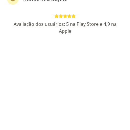
Avaliação dos usuários: 5 na Play Store e 4,9 na
Apple
First Class
Dr. Lucas Villaça
·
Mais
Geriatra, Médico clínico geral
73 opiniões
CRM MG 78778
- RQE não encontrado para Geriatria
RQE
58351
Pacientes fiéis
Endereço
Teleconsulta
Avenida Sebastião de Brito - Dona Clara, número 100, sala 509, Belo Horizonte
•
Mapa