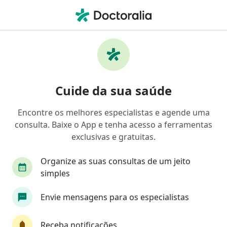
Men
Neoplasias Da Coluna Vertebral • Mossoró, Rio Grande do Norte RN
Filtros
• 1
Convênio
Mapa
Profissionais com experiência Neoplasias
Cuide da sua saúde
Da Coluna Vertebral, Mossoró
Encontre os melhores especialistas e agende uma
consulta. Baixe o App e tenha acesso a ferramentas
Qual especialização você está procurando?
exclusivas e gratuitas.
Neurocirurgião
Neurologista
Anestesiolo
Organize as suas consultas de um jeito
simples
Envie mensagens para os especialistas
Receba notificações