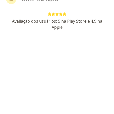
Dr. Starlynn Freire Dos Santos
Avaliação dos usuários: 5 na Play Store e 4,9 na
Neurocirurgião
Apple
265 opiniões
5722 - RQE 838
Endereço 1
Endereço 2
Teleconsulta
Rua Duodécimo Rosado, 337, 10 andar, sala 1010, West Clinical, Mossoró
•
Mapa
Clínica Neuro-Odonto (West Clinical)
Consulta neurocirurgia
Preço não disponível
Esse especialista não oferece agendamento online para esse endereço.
Solicite um atendimento