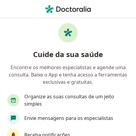
Men
Fraturas Da Coluna Vertebral • Mossoró, Rio Grande do Norte RN
Filtros
• 1
Convênio
Mapa
Profissionais com experiência Fraturas Da
Cuide da sua saúde
Coluna Vertebral, Mossoró
Encontre os melhores especialistas e agende uma
consulta. Baixe o App e tenha acesso a ferramentas
Qual especialização você está procurando?
exclusivas e gratuitas.
Neurocirurgião
Ortopedista - Traumatologist
Organize as suas consultas de um jeito
simples
Envie mensagens para os especialistas
Receba notificações