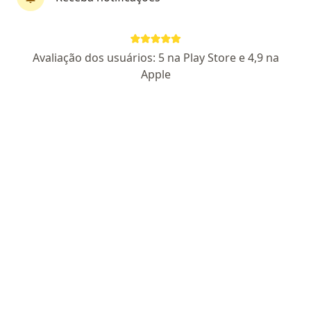
Dr. Claudionor Segundo
Avaliação dos usuários: 5 na Play Store e 4,9 na
·
Mais
Neurocirurgião
Apple
326 opiniões
CRM RN 8366
RQE Nº: 4971
Endereço 1
Endereço 2
Teleconsulta
Duodecimo Rosado, 337, Mossoró
•
Mapa
West Clinical, Sala 704
Primeira consulta neurocirurgia
R$ 600
Esse especialista não oferece agendamento online para esse endereço.
Solicite um atendimento