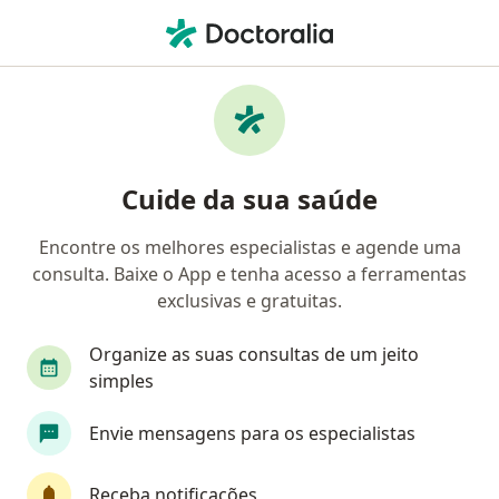
Men
Neoplasias Pancreáticas • São Paulo, Brasil
Filtros
• 1
Convênio
Mapa
Profissionais com experiência Neoplasias
Cuide da sua saúde
Pancreáticas, São Paulo
Encontre os melhores especialistas e agende uma
consulta. Baixe o App e tenha acesso a ferramentas
Qual especialização você está procurando?
exclusivas e gratuitas.
Cirurgião geral
Cirurgião do aparelho digestiv
Organize as suas consultas de um jeito
simples
Envie mensagens para os especialistas
Receba notificações