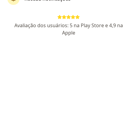
Dr. Ulysses Ribeiro Júnior
Avaliação dos usuários: 5 na Play Store e 4,9 na
·
Mais
Cirurgião do aparelho digestivo, Coloproctologista
Apple
29 opiniões
CRM SP 56337
- RQE não encontrado (CURURGIÃO DO
APARELHO DIGESTIVO)
- RQE não encontrado
(COLOPROCTOLOGISTA)
Rua Doutor Rafael de Barros 209, São Paulo
•
Mapa
Health Clinic Sao Paulo
Consulta Cirurgia do Aparelho Digestivo
R$ 700
Esse especialista não oferece agendamento online para esse endereço.
Solicite um atendimento