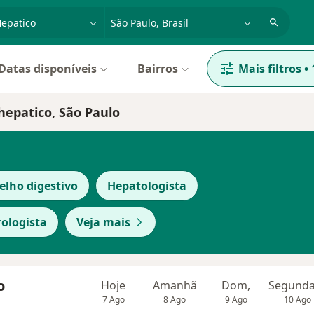
dade, doença ou nome
cidade ou região
Datas disponíveis
Bairros
Mais filtros
•
hepatico, São Paulo
elho digestivo
Hepatologista
ologista
Veja mais
o
Hoje
Amanhã
Dom,
7 Ago
8 Ago
9 Ago
10 Ago