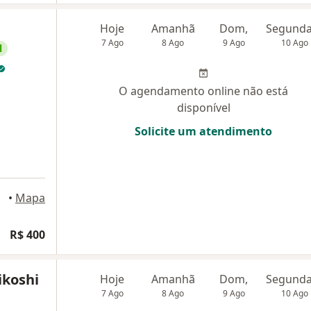
Hoje
Amanhã
Dom,
7 Ago
8 Ago
9 Ago
10 Ago
l
O agendamento online não está
disponível
Solicite um atendimento
aulo
•
Mapa
R$ 400
ikoshi
Hoje
Amanhã
Dom,
7 Ago
8 Ago
9 Ago
10 Ago