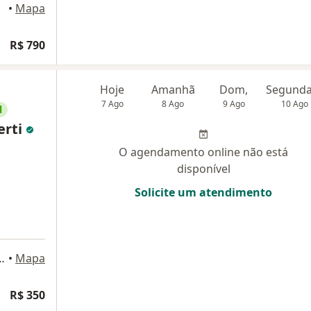
•
Mapa
R$ 790
Hoje
Amanhã
Dom,
7 Ago
8 Ago
9 Ago
10 Ago
l
erti
O agendamento online não está
disponível
Solicite um atendimento
, 2781 14° andar, São Paulo
•
Mapa
R$ 350