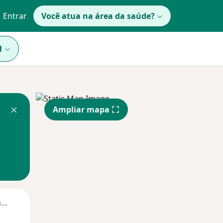
Entrar
Você atua na área da saúde?
1
Ampliar mapa
Segunda-feira
Ter,
Qua
Qui,
11 Ago
12 Ago
13 Ago