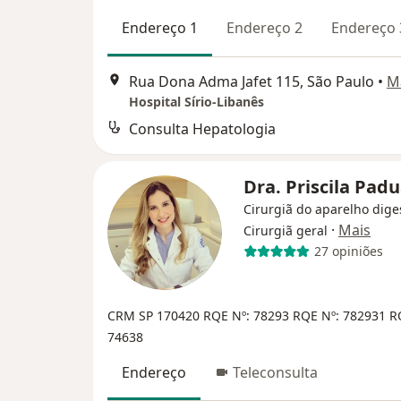
Endereço 1
Endereço 2
Endereço 
Rua Dona Adma Jafet 115, São Paulo
•
M
Hospital Sírio-Libanês
Consulta Hepatologia
Dra. Priscila Pad
Cirurgiã do aparelho diges
·
Mais
Cirurgiã geral
27 opiniões
CRM SP 170420
RQE Nº: 78293
RQE Nº: 782931
R
74638
Endereço
Teleconsulta