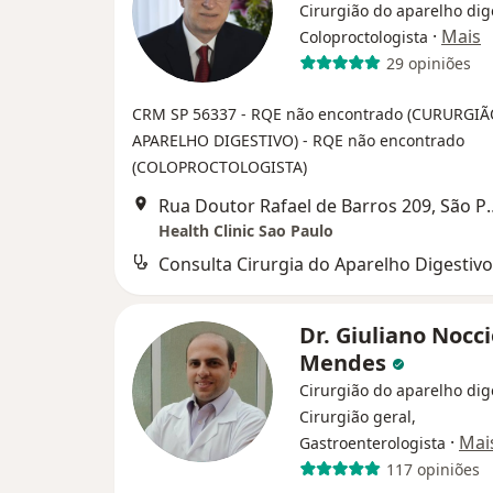
Cirurgião do aparelho dig
·
Mais
Coloproctologista
29 opiniões
CRM SP 56337
- RQE não encontrado (CURURGI
APARELHO DIGESTIVO)
- RQE não encontrado
(COLOPROCTOLOGISTA)
Rua Doutor Rafael d
Health Clinic Sao Paulo
Consulta Cirurgia do Aparelho Digestivo
Dr. Giuliano Nocci
Mendes
Cirurgião do aparelho dig
Cirurgião geral,
·
Mai
Gastroenterologista
117 opiniões