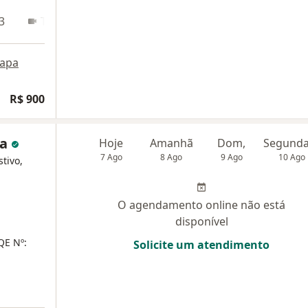
3
Teleconsulta
apa
R$ 900
ua
Hoje
Amanhã
Dom,
7 Ago
8 Ago
9 Ago
10 Ago
tivo,
O agendamento online não está
disponível
QE Nº:
Solicite um atendimento