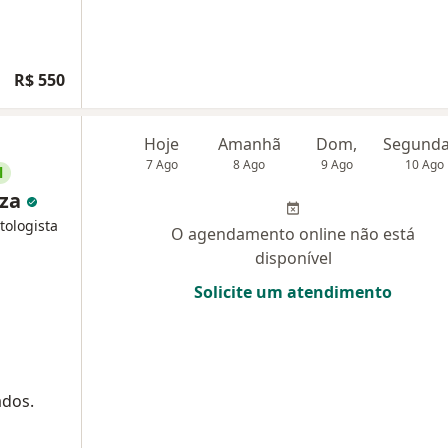
R$ 550
Hoje
Amanhã
Dom,
7 Ago
8 Ago
9 Ago
10 Ago
l
nza
tologista
O agendamento online não está
disponível
Solicite um atendimento
ados.