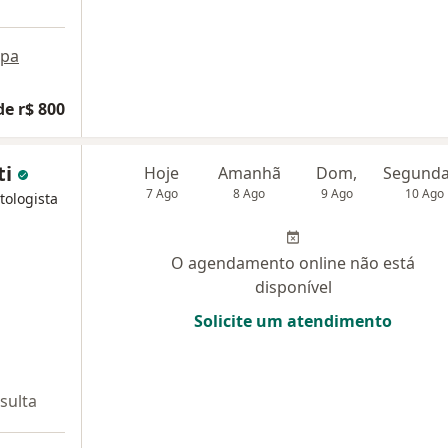
pa
de r$ 800
ti
Hoje
Amanhã
Dom,
7 Ago
8 Ago
9 Ago
10 Ago
tologista
O agendamento online não está
disponível
Solicite um atendimento
sulta