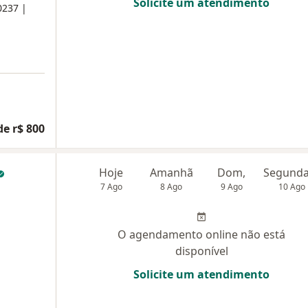
Solicite um atendimento
0237 |
de r$ 800
Hoje
Amanhã
Dom,
7 Ago
8 Ago
9 Ago
10 Ago
O agendamento online não está
disponível
Solicite um atendimento