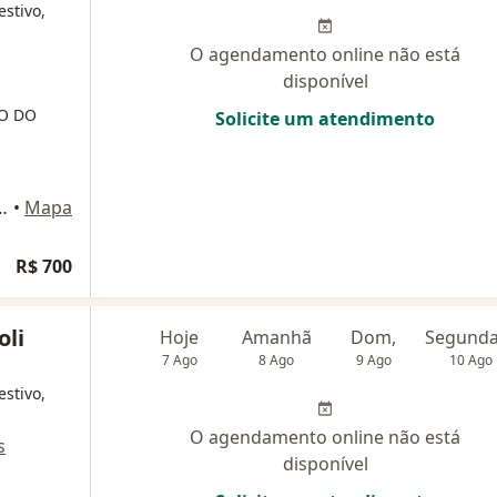
estivo,
O agendamento online não está
disponível
ÃO DO
Solicite um atendimento
e Barros 209, São Paulo
•
Mapa
R$ 700
oli
Hoje
Amanhã
Dom,
7 Ago
8 Ago
9 Ago
10 Ago
estivo,
O agendamento online não está
s
disponível