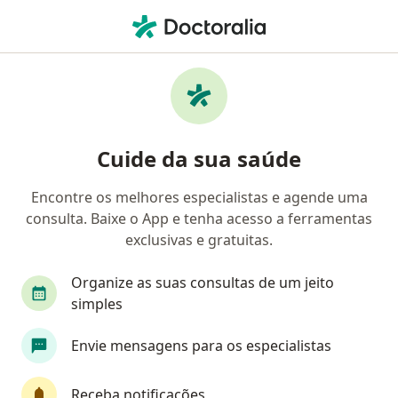
Men
Obesidade • Rio Grande, Rio Grande do Sul RS
Filtros
• 1
Convênio
Mapa
Profissionais com experiência obesidade,
Cuide da sua saúde
Rio Grande
Encontre os melhores especialistas e agende uma
consulta. Baixe o App e tenha acesso a ferramentas
Qual especialização você está procurando?
exclusivas e gratuitas.
Nutricionista
Médico clínico geral
Endocr
Organize as suas consultas de um jeito
simples
Envie mensagens para os especialistas
Receba notificações