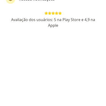
Dr. Adriano Gasparin
Avaliação dos usuários: 5 na Play Store e 4,9 na
·
Mais
Nutrólogo
Apple
17 opiniões
CRM RS 34517
RQE 45232
emagrecimento, hormônios, performance,
menopausa
Nutrologia,Obesidade,Emagrecimento,Lipedema,libi
Medicina com ciência, humana e ética!
Endereço 1
Endereço 2
Teleconsulta
Major Carlos Pinto ( canalete ) 422, Rio Grande
•
Mapa
Clinica Pura
Consulta nutrologia
R$ 600