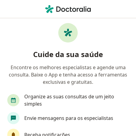
Men
Prurido Anal • Teresina, Piauí PI
Filtros
• 1
Convênio
Mapa
Profissionais com experiência Prurido Anal,
Cuide da sua saúde
Teresina
Encontre os melhores especialistas e agende uma
consulta. Baixe o App e tenha acesso a ferramentas
Qual especialização você está procurando?
exclusivas e gratuitas.
Coloproctologista
Cirurgião geral
Gastroe
Organize as suas consultas de um jeito
simples
Envie mensagens para os especialistas
Receba notificações