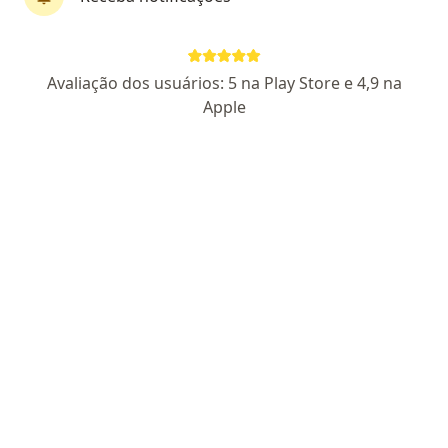
Dra. Marina Paiva
Avaliação dos usuários: 5 na Play Store e 4,9 na
·
Mais
Coloproctologista, Cirurgiã geral
Apple
779 opiniões
CRM PI 4986
RQE Nº: 3501
CNRM Nº 368661
CNRM Nº398157
Endereço 1
Endereço 2
Teleconsulta
Rua Eliseu martins, 1294 sala 307, Teresina
•
Mapa
Paiva e Sousa - consultório particular
Consulta em Coloproctologia
Preço não disponível
Esse especialista não oferece agendamento online para esse endereço.
Solicite um atendimento