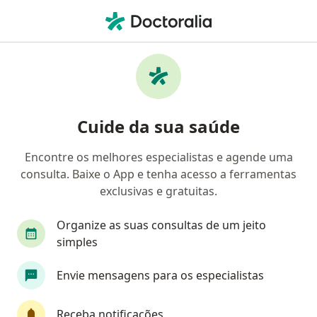
Men
Pterígio • Niterói, Rio de Janeiro RJ
Filtros
• 1
Convênio
Mapa
Profissionais com experiência Pterígio,
Cuide da sua saúde
Niterói
Encontre os melhores especialistas e agende uma
consulta. Baixe o App e tenha acesso a ferramentas
Qual especialização você está procurando?
exclusivas e gratuitas.
Oftalmologista
Angiologista
Cardiologist
Organize as suas consultas de um jeito
simples
Envie mensagens para os especialistas
Receba notificações