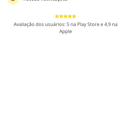
Dr. Daniel Barbosa Brito
Avaliação dos usuários: 5 na Play Store e 4,9 na
·
Mais
Oftalmologista
Apple
358 opiniões
CRM RJ 1028570
RQE 32126
Rua General Andrade Neves 9, Niterói
•
Mapa
Dr. Vision
Consulta Oftalmologia
R$ 230
Esse especialista não oferece agendamento online para esse endereço.
Solicite um atendimento