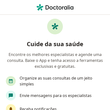
Men
Pediatra • Campo Grande, Mato Grosso do Sul MS
Filtros
Convênio
Mapa
Pediatras em Campo Grande
Cuide da sua saúde
Encontre os melhores especialistas e agende uma
Qual é o seu convênio?
consulta. Baixe o App e tenha acesso a ferramentas
Unimed
Bradesco Saúde
Cassems
Ca
exclusivas e gratuitas.
Organize as suas consultas de um jeito
simples
Envie mensagens para os especialistas
Receba notificações