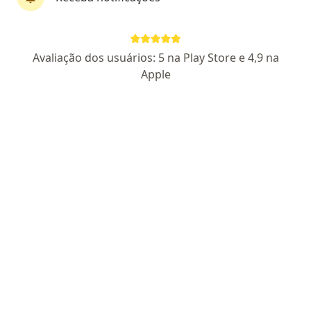
Dr. Walter Peres
·
Mais
Pediatra, Intensivista, Especialista em neonatologia
Avaliação dos usuários: 5 na Play Store e 4,9 na
250 opiniões
Apple
CRM 6941 MS
- RQE 3898 - RQE 3899
Endereço 1
Endereço 2
Teleconsulta
Rua Raul Pires Barbosa, 1119, Chácara Cachoeira -, Campo Grande
•
Mapa
Amae
Consulta Pediatria
a partir de r$ 500
Esse especialista não oferece agendamento online para esse endereço.
Solicite um atendimento