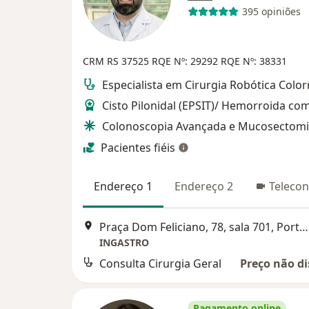
395 opiniões
CRM RS 37525
RQE Nº: 29292
RQE Nº: 38331
Especialista em Cirurgia Robótica Color
Cisto Pilonidal (EPSIT)/ Hemorroida co
Colonoscopia Avançada e Mucosectom
Pacientes fiéis
Endereço 1
Endereço 2
Telecon
Praça Dom Feliciano, 78, sala 701, Porto Alegre
INGASTRO
Consulta Cirurgia Geral
Preço não di
Pagamento online