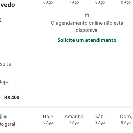
6 Ago
7 Ago
8 Ago
9 Ago
evedo
s
O agendamento online não está
disponível
a
Solicite um atendimento
sulta
apa
R$ 400
i
Hoje
Amanhã
Sáb,
Dom,
6 Ago
7 Ago
8 Ago
9 Ago
·
ão geral