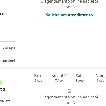
O agendamento online não está
disponível
9350
Solicite um atendimento
 925 - 1203, Porto Alegre
•
Mapa
sponível
Hoje
Amanhã
Sáb,
Dom,
6 Ago
7 Ago
8 Ago
9 Ago
l
tto
O agendamento online não está
ialista
disponível