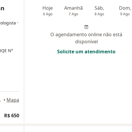
an
Hoje
Amanhã
Sáb,
Dom,
6 Ago
7 Ago
8 Ago
9 Ago
·
ologista
O agendamento online não está
disponível
 RQE N°
Solicite um atendimento
eus, Porto Alegre
•
Mapa
R$ 650