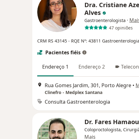
Dra. Cristiane Az
Alves
·
Mai
Gastroenterologista
47 opiniões
CRM RS 43145
- RQE Nº: 43811 Gastroenterologi
Pacientes fiéis
Endereço 1
Endereço 2
Telecon
Rua Gomes Jardim, 301, Porto Alegre
•
M
Clinefro - Medplex Santana
Consulta Gastroenterologia
Dr. Fares Hamaou
Coloproctologista, Cirurgi
Mais