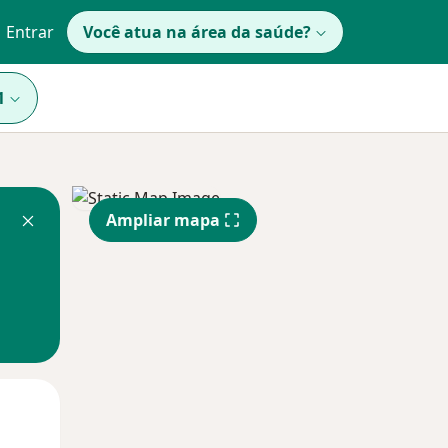
Entrar
Você atua na área da saúde?
1
Ampliar mapa
Segunda-feira
Ter,
Qua
10 Ago
11 Ago
12 Ago