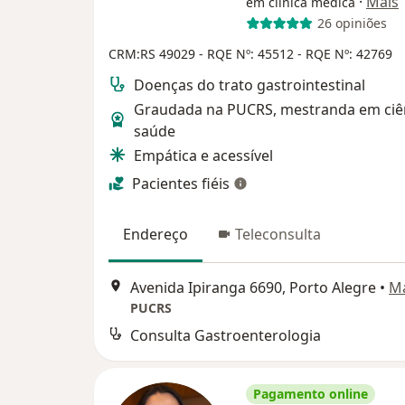
·
Mais
em clínica médica
26 opiniões
CRM:RS 49029
- RQE Nº: 45512
- RQE Nº: 42769
Doenças do trato gastrointestinal
Graudada na PUCRS, mestranda em ciê
saúde
Empática e acessível
Pacientes fiéis
Endereço
Teleconsulta
Avenida Ipiranga 6690, Porto Alegre
•
M
PUCRS
Consulta Gastroenterologia
Pagamento online