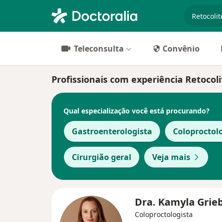
especiali
Teleconsulta
Convênio
Profissionais com experiência Retocoli
Qual especialização você está procurando?
Gastroenterologista
Coloproctol
Cirurgião geral
Veja mais
Dra. Kamyla Grie
Coloproctologista