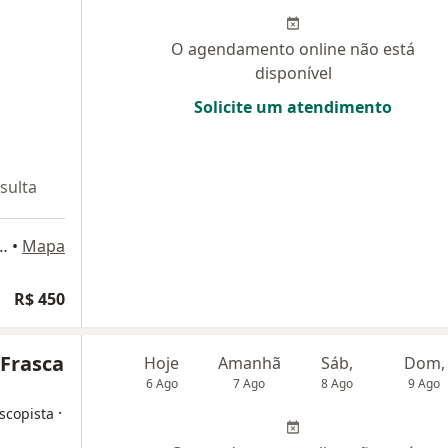
O agendamento online não está
disponível
Solicite um atendimento
sulta
914 (Medplex , Torre Norte Saúde), Porto Alegre
•
Mapa
R$ 450
 Frasca
Hoje
Amanhã
Sáb,
Dom,
6 Ago
7 Ago
8 Ago
9 Ago
·
scopista