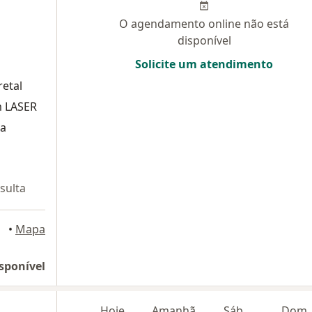
O agendamento online não está
disponível
Solicite um atendimento
retal
m LASER
ia
sulta
•
Mapa
sponível
Hoje
Amanhã
Sáb,
Dom,