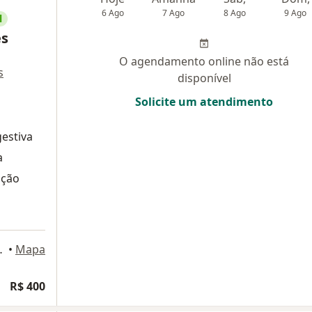
6 Ago
7 Ago
8 Ago
9 Ago
l
es
O agendamento online não está
s
disponível
Solicite um atendimento
gestiva
a
ação
 Porto Alegre
•
Mapa
R$ 400