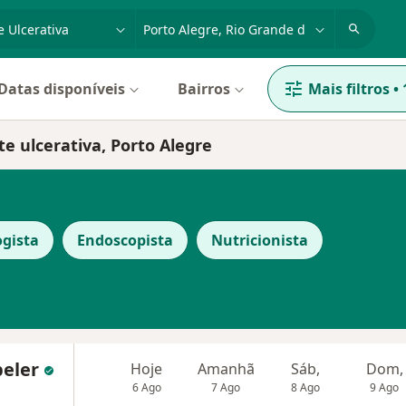
dade, doença ou nome
cidade ou região
Datas disponíveis
Bairros
Mais filtros
•
te ulcerativa, Porto Alegre
ogista
Endoscopista
Nutricionista
beler
Hoje
Amanhã
Sáb,
Dom,
6 Ago
7 Ago
8 Ago
9 Ago