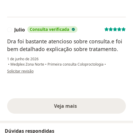
Julio
Consulta verificada
J
Dra foi bastante atencioso sobre consulta.e foi
bem detalhado explicação sobre tratamento.
1 de junho de 2026
•
Medplex Zona Norte
•
Primeira consulta Coloproctologia
•
na opinião do utilizador Julio
Solicitar revisão
Veja mais
opiniões acima
Dúvidas respondidas