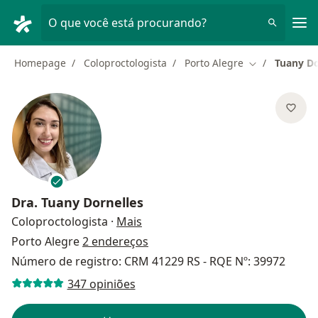
Men
O que você está procurando?
Homepage
Coloproctologista
Porto Alegre
Tuany Do
Mudar de cid
Dra.
Tuany Dornelles
sobre as especializações
Coloproctologista
·
Mais
Porto Alegre
2 endereços
Número de registro: CRM 41229 RS - RQE Nº: 39972
347 opiniões