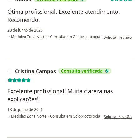
Ótima profissional. Excelente atendimento.
Recomendo.
23 de junho de 2026
na opinião do utiliza
•
Medplex Zona Norte
•
Consulta em Coloproctologia
•
Solicitar revisão
Cristina Campos
Consulta verificada
C
Excelente profissional! Muita clareza nas
explicações!
18 de junho de 2026
na opinião do utiliz
•
Medplex Zona Norte
•
Consulta em Coloproctologia
•
Solicitar revisão