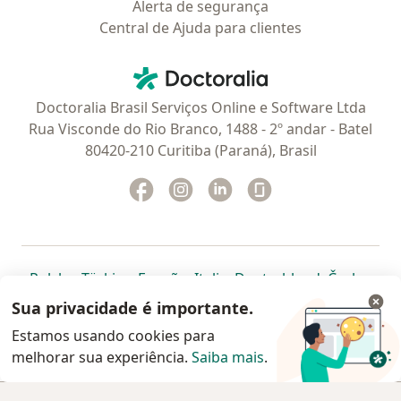
Alerta de segurança
Central de Ajuda para clientes
Contato
Doctoralia - Homepage
Doctoralia Brasil Serviços Online e Software Ltda
Rua Visconde do Rio Branco, 1488 - 2º andar - Batel
80420-210 Curitiba (Paraná), Brasil
Facebook
abre num novo separador
Instagram
abre num novo separador
Linkedin
abre num novo separad
Glassdoor
abre num novo se
abre num novo separador
abre num novo separador
abre num novo separador
abre num novo separado
abre num n
abre
Polska
,
Türkiye
,
España
,
Italia
,
Deutschland
,
Česko
,
abre num novo separador
abre num novo separador
abre num novo separador
abre num novo separa
abre num no
abre n
Portugal
,
México
,
Chile
,
Brasil
,
Argentina
,
Perú
,
Sua privacidade é importante.
abre num novo separad
Colombia
Estamos usando cookies para
melhorar sua experiência.
www.doctoralia.com.br © 2026 - Agende agora sua
Saiba mais
.
consulta