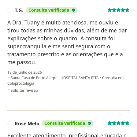
T.G.
Consulta verificada
T
A Dra. Tuany é muito atenciosa, me ouviu e
tirou todas as minhas dúvidas, além de me dar
explicações sobre o quadro. A consulta foi
super tranquila e me senti segura com o
tratamento prescrito e as orientações que ela
me passou.
18 de junho de 2026
•
Santa Casa de Porto Alegre - HOSPITAL SANTA RITA
•
Consulta em
Coloproctologia
na opinião do utilizador T.G.
•
Solicitar revisão
Rose Melo
Consulta verificada
R
Excelente atendimento, profissional educada e