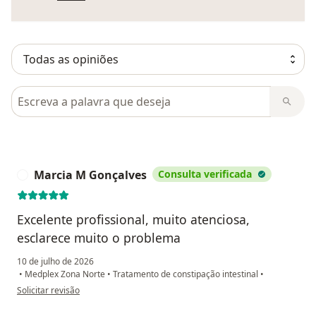
Pesquisar em opiniões
Marcia M Gonçalves
Consulta verificada
M
Excelente profissional, muito atenciosa,
esclarece muito o problema
10 de julho de 2026
•
Medplex Zona Norte
•
Tratamento de constipação intestinal
•
na opinião do utilizador Marcia M Gonçalves
Solicitar revisão