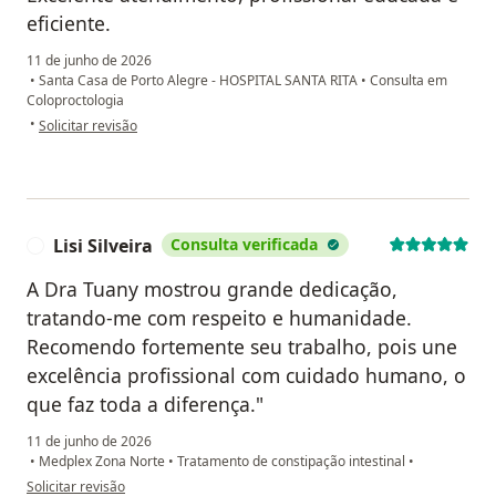
eficiente.
11 de junho de 2026
•
Santa Casa de Porto Alegre - HOSPITAL SANTA RITA
•
Consulta em
Coloproctologia
na opinião do utilizador Rose Melo
•
Solicitar revisão
Lisi Silveira
Consulta verificada
L
A Dra Tuany mostrou grande dedicação,
tratando-me com respeito e humanidade.
Recomendo fortemente seu trabalho, pois une
excelência profissional com cuidado humano, o
que faz toda a diferença."
11 de junho de 2026
•
Medplex Zona Norte
•
Tratamento de constipação intestinal
•
na opinião do utilizador Lisi Silveira
Solicitar revisão