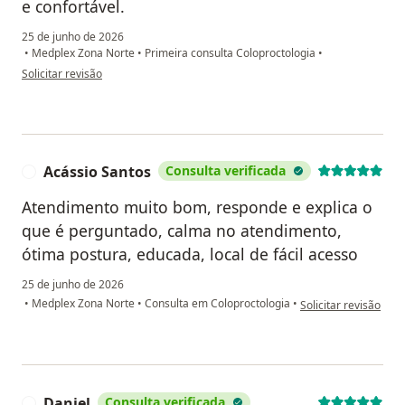
e confortável.
25 de junho de 2026
•
Medplex Zona Norte
•
Primeira consulta Coloproctologia
•
na opinião do utilizador Andresa
Solicitar revisão
Acássio Santos
Consulta verificada
A
Atendimento muito bom, responde e explica o
que é perguntado, calma no atendimento,
ótima postura, educada, local de fácil acesso
25 de junho de 2026
na opinião do utiliza
•
Medplex Zona Norte
•
Consulta em Coloproctologia
•
Solicitar revisão
Daniel
Consulta verificada
D