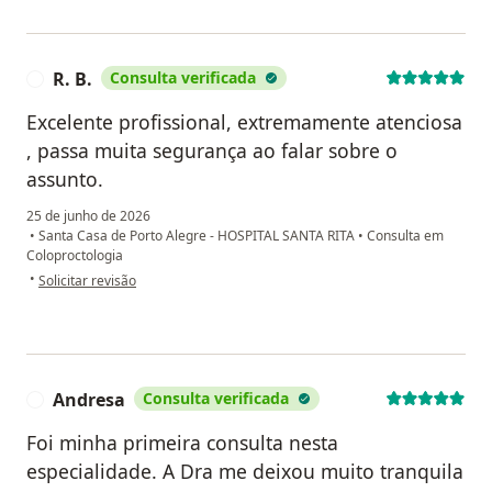
R. B.
Consulta verificada
R
Excelente profissional, extremamente atenciosa
, passa muita segurança ao falar sobre o
assunto.
25 de junho de 2026
•
Santa Casa de Porto Alegre - HOSPITAL SANTA RITA
•
Consulta em
Coloproctologia
na opinião do utilizador R. B.
•
Solicitar revisão
Andresa
Consulta verificada
A
Foi minha primeira consulta nesta
especialidade. A Dra me deixou muito tranquila