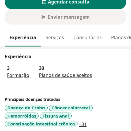
Agendar consulta
Enviar mensagem
Experiência
Serviços
Consultórios
Planos d
Experiência
3
30
Formação
Planos de saúde aceitos
.
Principais doenças tratadas
Doença de Crohn
Câncer colorretal
Hemorróidas
Fissura Anal
a11y_sr_more_disea
Constipação intestinal crônica
+31