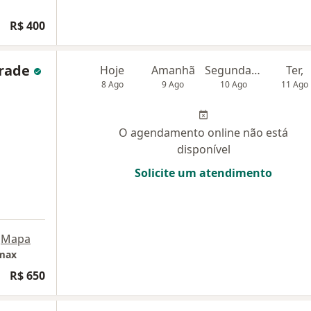
R$ 400
drade
Hoje
Amanhã
Segunda-feira
Ter,
8 Ago
9 Ago
10 Ago
11 Ago
O agendamento online não está
disponível
Solicite um atendimento
Mapa
emax
R$ 650