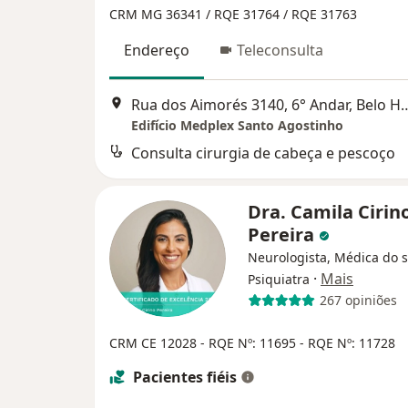
CRM MG 36341 /
RQE 31764 /
RQE 31763
Endereço
Teleconsulta
Rua dos Aimorés 3140, 6° And
Edifício Medplex Santo Agostinho
Consulta cirurgia de cabeça e pescoço
Dra. Camila Cirin
Pereira
Neurologista, Médica do 
·
Mais
Psiquiatra
267 opiniões
CRM CE 12028
- RQE Nº: 11695
- RQE Nº: 11728
Pacientes fiéis