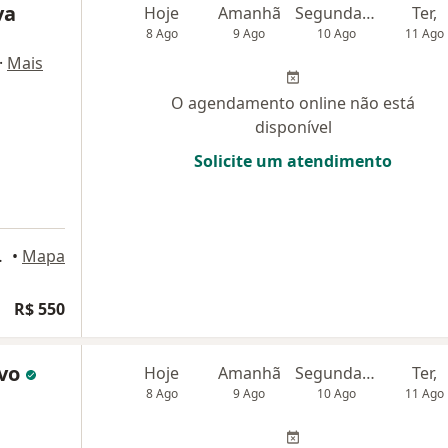
va
Hoje
Amanhã
Segunda-feira
Ter,
8 Ago
9 Ago
10 Ago
11 Ago
·
Mais
O agendamento online não está
disponível
Solicite um atendimento
 Sereno, Nova Lima
•
Mapa
R$ 550
lvo
Hoje
Amanhã
Segunda-feira
Ter,
8 Ago
9 Ago
10 Ago
11 Ago