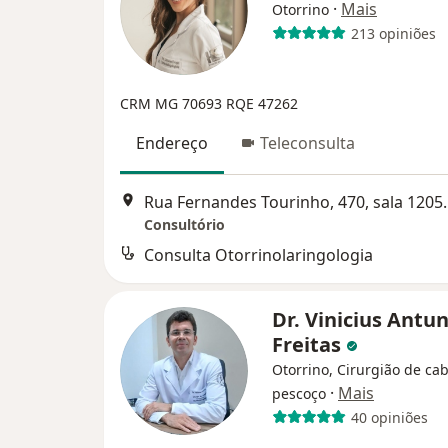
·
Mais
Otorrino
213 opiniões
CRM MG 70693 RQE 47262
Endereço
Teleconsulta
Rua Fernandes Tourin
Consultório
Consulta Otorrinolaringologia
Dr. Vinicius Antu
Freitas
Otorrino, Cirurgião de ca
·
Mais
pescoço
40 opiniões