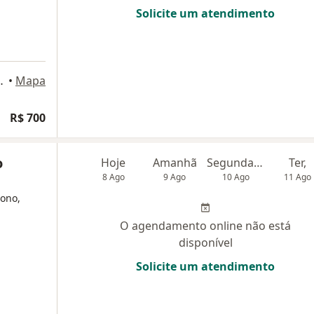
Solicite um atendimento
ar, Belo Horizonte
•
Mapa
R$ 700
o
Hoje
Amanhã
Segunda-feira
Ter,
8 Ago
9 Ago
10 Ago
11 Ago
sono,
O agendamento online não está
disponível
Solicite um atendimento