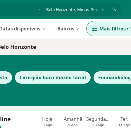
dade, doença ou nome
cidade ou região
Datas disponíveis
Bairros
Mais filtros
•
Belo Horizonte
sta
Cirurgião buco-maxilo-facial
Fonoaudiólog
line
Hoje
Amanhã
Segunda-feira
Ter,
8 Ago
9 Ago
10 Ago
11 Ago