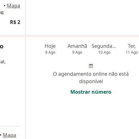
•
Mapa
MG
R$ 2
io
Hoje
Amanhã
Segunda-feira
Ter,
8 Ago
9 Ago
10 Ago
11 Ago
al,
O agendamento online não está
disponível
Mostrar número
•
Mapa