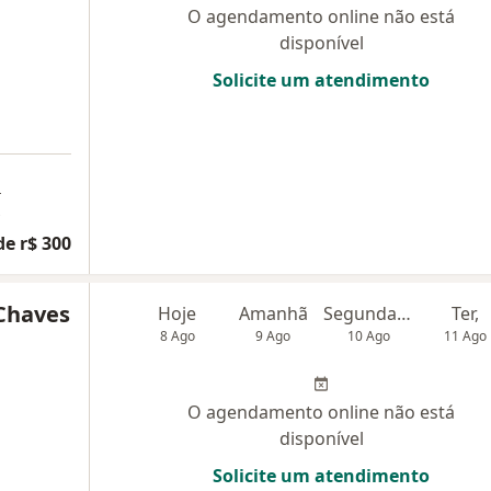
O agendamento online não está
disponível
Solicite um atendimento
a
de r$ 300
Chaves
Hoje
Amanhã
Segunda-feira
Ter,
8 Ago
9 Ago
10 Ago
11 Ago
O agendamento online não está
disponível
Solicite um atendimento