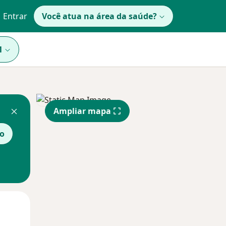
Entrar
Você atua na área da saúde?
1
Ampliar mapa
o
Qua
Qui,
Sex,
12 Ago
13 Ago
14 Ago