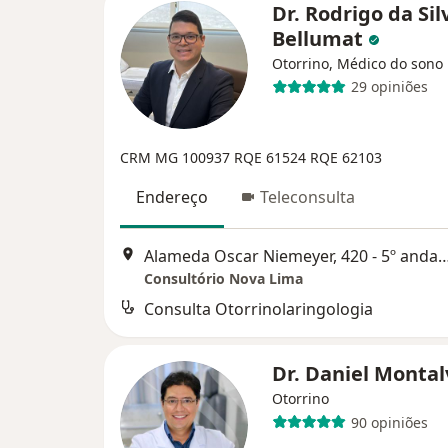
Dr. Rodrigo da Sil
Bellumat
Otorrino, Médico do sono
29 opiniões
CRM MG 100937
RQE 61524
RQE 62103
Endereço
Teleconsulta
Alameda Oscar Niemeyer, 420 - 5º andar Sala 501 - Vale do
Consultório Nova Lima
Consulta Otorrinolaringologia
Dr. Daniel Monta
Otorrino
90 opiniões