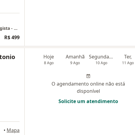
Clínica - Dra. Camila Cirino Pereira l Neurologista - MG
R$ 499
tonio
Hoje
Amanhã
Segunda-feira
Ter,
8 Ago
9 Ago
10 Ago
11 Ago
O agendamento online não está
disponível
Solicite um atendimento
•
Mapa