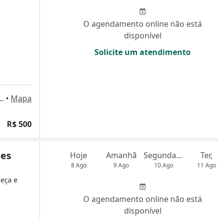
O agendamento online não está
disponível
Solicite um atendimento
ho, 470, sala 1205, Belo Horizonte
•
Mapa
R$ 500
nes
Hoje
Amanhã
Segunda-feira
Ter,
8 Ago
9 Ago
10 Ago
11 Ago
beça e
O agendamento online não está
disponível