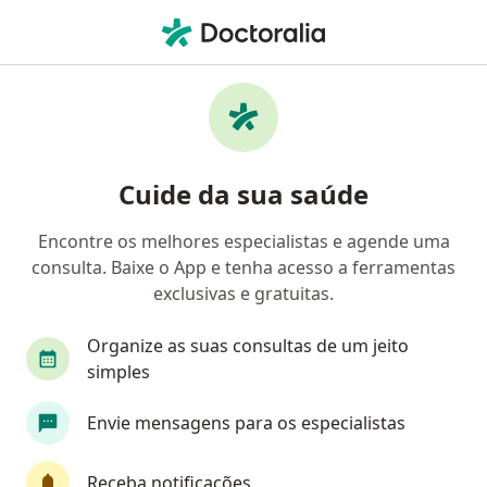
Men
Saude Mental • Nova Iguaçu, Rio de Janeiro RJ
Filtros
• 1
Convênio
Mapa
Profissionais com experiência Saude
Cuide da sua saúde
Mental, Nova Iguaçu
Encontre os melhores especialistas e agende uma
consulta. Baixe o App e tenha acesso a ferramentas
Qual especialização você está procurando?
exclusivas e gratuitas.
Psicólogo
Psicanalista
Fonoaudiólogo
Organize as suas consultas de um jeito
simples
Envie mensagens para os especialistas
Receba notificações