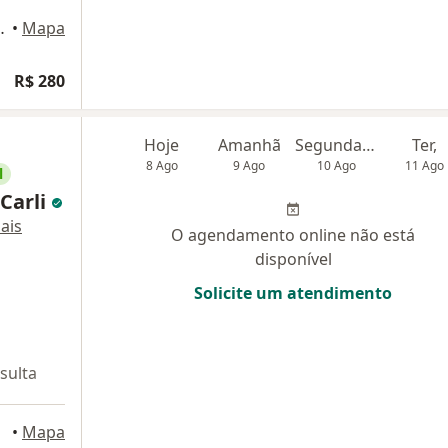
ns 635, São Paulo
•
Mapa
R$ 280
Hoje
Amanhã
Segunda-feira
Ter,
8 Ago
9 Ago
10 Ago
11 Ago
l
 Carli
ais
O agendamento online não está
disponível
Solicite um atendimento
sulta
Paulo
•
Mapa