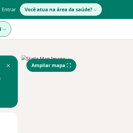
Entrar
Você atua na área da saúde?
1
Ampliar mapa
Qua
Qui,
Sex,
12 Ago
13 Ago
14 Ago