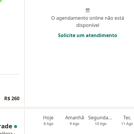
O agendamento online não está
disponível
Solicite um atendimento
R$ 260
Hoje
Amanhã
Segunda-feira
Ter,
8 Ago
9 Ago
10 Ago
11 Ago
drade
·
exóloga