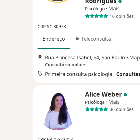
Rodrigues
·
Mais
Psicólogo
16 opiniões
CRP SC 30973
Endereço
Teleconsulta
Rua Princesa Isabel, 64, São Paulo
•
Map
Consultório online
Primeira consulta psicologia
Consultar
Alice Weber
·
Mais
Psicóloga
36 opiniões
CRP BA 03/23318