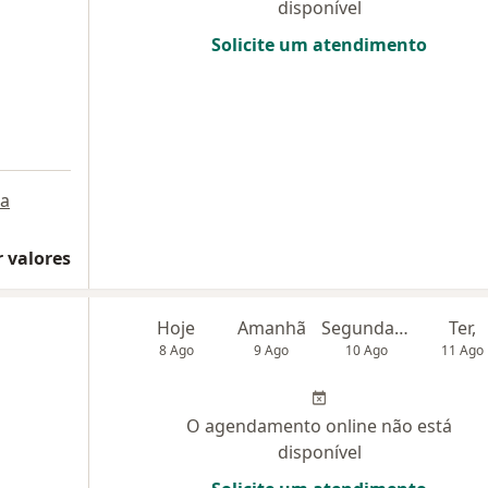
disponível
Solicite um atendimento
a
 valores
Hoje
Amanhã
Segunda-feira
Ter,
8 Ago
9 Ago
10 Ago
11 Ago
O agendamento online não está
disponível