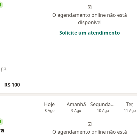
l
O agendamento online não está
disponível
Solicite um atendimento
pa
R$ 100
Hoje
Amanhã
Segunda-feira
Ter,
8 Ago
9 Ago
10 Ago
11 Ago
l
ra
O agendamento online não está