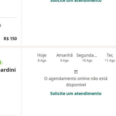
Solicite um atendimento
a
R$ 150
Hoje
Amanhã
Segunda-feira
Ter,
8 Ago
9 Ago
10 Ago
11 Ago
l
ardini
O agendamento online não está
disponível
Solicite um atendimento