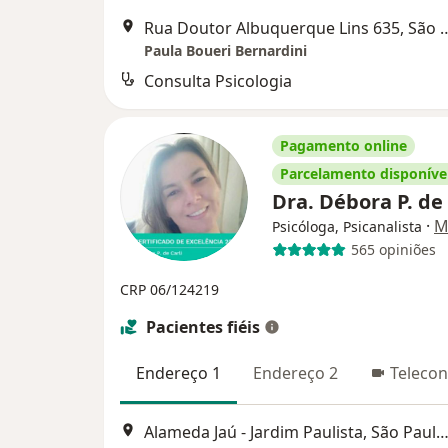
Rua Doutor Albuquerque Li
Paula Boueri Bernardini
Consulta Psicologia
Pagamento online
Parcelamento disponíve
Dra. Débora P. de
·
M
Psicóloga, Psicanalista
565 opiniões
CRP 06/124219
Pacientes fiéis
Endereço 1
Endereço 2
Telecon
Alameda Jaú - Jardim Paulista, São Paulo - SP, Brasil, São 