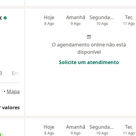
k
Hoje
Amanhã
Segunda-feira
Ter,
8 Ago
9 Ago
10 Ago
11 Ago
O agendamento online não está
disponível
Solicite um atendimento
3
Endereço 4
Endereço 5
Teleconsulta
•
Mapa
 valores
Hoje
Amanhã
Segunda-feira
Ter,
8 Ago
9 Ago
10 Ago
11 Ago
l