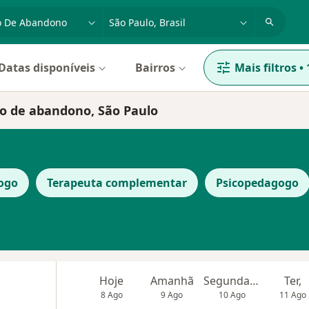
dade, doença ou nome
cidade ou região
Datas disponíveis
Bairros
Mais filtros
•
ão de abandono, São Paulo
ogo
Terapeuta complementar
Psicopedagogo
Hoje
Amanhã
Segunda-feira
Ter,
8 Ago
9 Ago
10 Ago
11 Ago