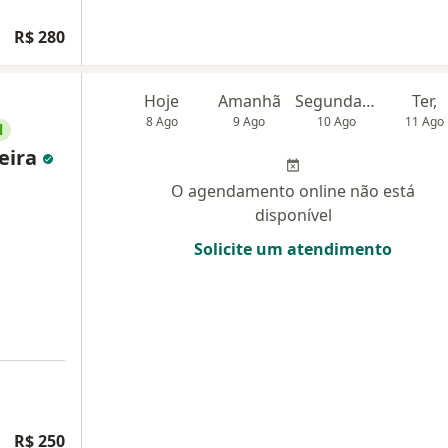
R$ 280
Hoje
Amanhã
Segunda-feira
Ter,
8 Ago
9 Ago
10 Ago
11 Ago
l
reira
O agendamento online não está
disponível
Solicite um atendimento
R$ 250