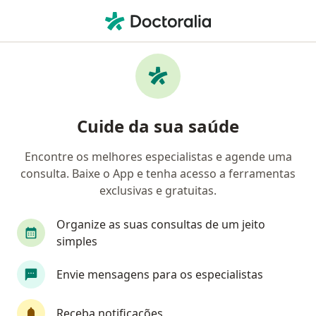
Men
Sífilis • Belo Horizonte, Minas Gerais MG
Filtros
• 1
Convênio
Mapa
Profissionais com experiência Sífilis, Belo
Cuide da sua saúde
Horizonte
Encontre os melhores especialistas e agende uma
consulta. Baixe o App e tenha acesso a ferramentas
Qual especialização você está procurando?
exclusivas e gratuitas.
Ginecologista
Médico clínico geral
Genera
Organize as suas consultas de um jeito
simples
Envie mensagens para os especialistas
Receba notificações