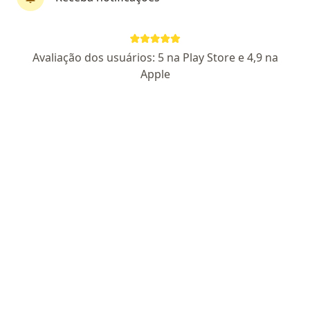
Dra. Karoline Murielly
Avaliação dos usuários: 5 na Play Store e 4,9 na
·
Mais
Generalista
Apple
10 opiniões
CRM GO 35182
Pediatria/Clínica Geral
Possibilidade de receitas e atestados on-line
Atendimento personalizado e humano
Endereço
Teleconsulta
Belo Horizonte
•
Mapa
KAROLINE
Consulta generalista
R$ 100
Esse especialista não oferece agendamento online para esse endereço.