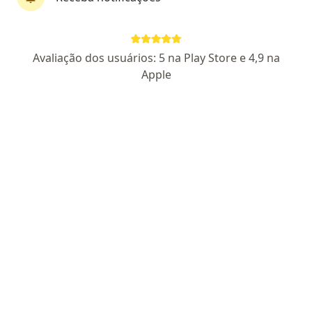
Dra. Caroline Sampaio
·
Mais
Ginecologista
Avaliação dos usuários: 5 na Play Store e 4,9 na
179 opiniões
Apple
CRM: 85336-MG
RQE Nº: 63373
Endereço 1
Endereço 2
BR-040, Nova Lima
•
Mapa
Clínica Dra. Caroline Sampaio
Primeira consulta ginecologia
Consultar valores
Esse especialista não oferece agendamento online para esse endereço.
Solicite um atendimento