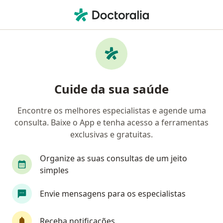
Men
Sífilis • Ibirité, Minas Gerais MG
Filtros
• 1
Convênio
Mapa
Profissionais com experiência Sífilis, Ibirité
Cuide da sua saúde
Encontre os melhores especialistas e agende uma
Qual especialização você está procurando?
consulta. Baixe o App e tenha acesso a ferramentas
Ginecologista
Médico clínico geral
Genera
exclusivas e gratuitas.
Organize as suas consultas de um jeito
simples
Envie mensagens para os especialistas
Receba notificações