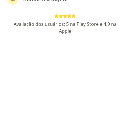
Perfil novo
Pagamento online
Avaliação dos usuários: 5 na Play Store e 4,9 na
Parcelamento disponível
Apple
Fernando Borba
·
Mais
Psicólogo
19 opiniões
CRP SP 221864
Endereço
Teleconsulta
Rua Sebastião Velho 202, São Paulo
•
Mapa
Atendimento Presencial - Fernando Borba
Consulta Psicologia
R$ 100
Esse especialista não oferece agendamento online para esse endereço.
Solicite um atendimento