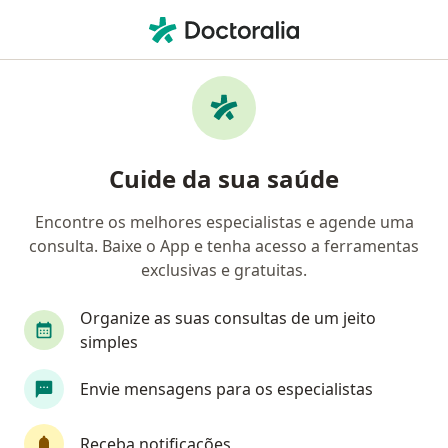
Men
Síndrome Do Ninho Vazio • São Paulo, Brasil
Filtros
• 1
Convênio
Mapa
Profissionais com experiência Síndrome do
Cuide da sua saúde
ninho vazio, São Paulo
Encontre os melhores especialistas e agende uma
consulta. Baixe o App e tenha acesso a ferramentas
Qual especialização você está procurando?
exclusivas e gratuitas.
Psicólogo
Psicanalista
Terapeuta comple
Organize as suas consultas de um jeito
simples
Envie mensagens para os especialistas
Receba notificações