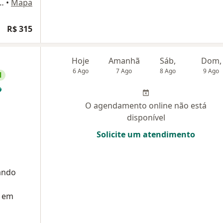
rra da Tijuca, Rio de Janeiro - RJ, 22640-000, Rio de Janeiro
•
Mapa
R$ 315
Hoje
Amanhã
Sáb,
Dom,
6 Ago
7 Ago
8 Ago
9 Ago
l
O agendamento online não está
disponível
Solicite um atendimento
ando
o em