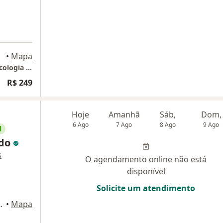
aneiro
•
Mapa
Clínica Dr. Carlos Guerreiro Consultas de Psicologia Online
R$ 249
Hoje
Amanhã
Sáb,
Dom,
6 Ago
7 Ago
8 Ago
9 Ago
l
ndo
s
O agendamento online não está
disponível
Solicite um atendimento
o de Janeiro, Rio de Janeiro
•
Mapa