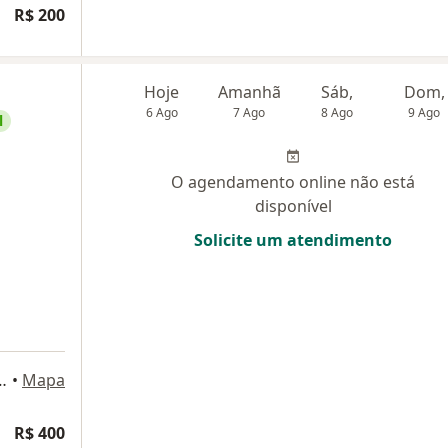
R$ 200
Hoje
Amanhã
Sáb,
Dom,
6 Ago
7 Ago
8 Ago
9 Ago
l
O agendamento online não está
disponível
Solicite um atendimento
Paiva, 1, Rio de Janeiro
•
Mapa
R$ 400