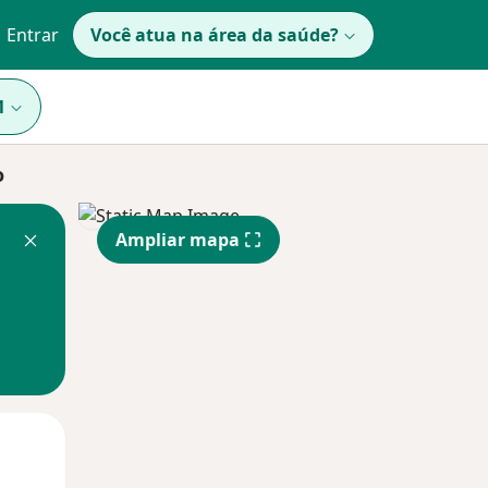
Entrar
Você atua na área da saúde?
1
o
Ampliar mapa
Segunda-feira
Ter,
Qua
10 Ago
11 Ago
12 Ago