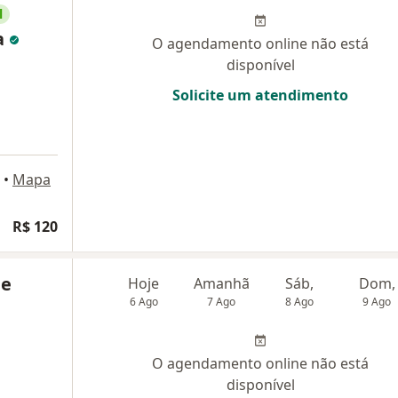
l
a
O agendamento online não está
disponível
Solicite um atendimento
•
Mapa
R$ 120
de
Hoje
Amanhã
Sáb,
Dom,
6 Ago
7 Ago
8 Ago
9 Ago
O agendamento online não está
disponível