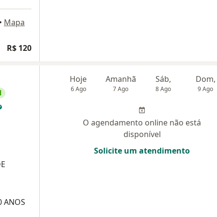
•
Mapa
R$ 120
Hoje
Amanhã
Sáb,
Dom,
6 Ago
7 Ago
8 Ago
9 Ago
l
O agendamento online não está
disponível
Solicite um atendimento
DE
0 ANOS