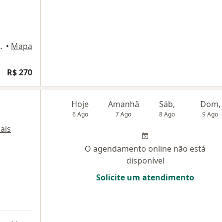
, Rio de Janeiro
•
Mapa
R$ 270
Hoje
Amanhã
Sáb,
Dom,
6 Ago
7 Ago
8 Ago
9 Ago
ais
O agendamento online não está
disponível
Solicite um atendimento