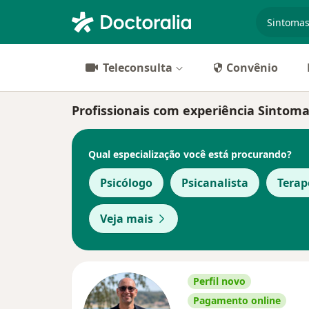
especiali
Teleconsulta
Convênio
Profissionais com experiência Sintom
Qual especialização você está procurando?
Psicólogo
Psicanalista
Tera
Veja mais
Perfil novo
Pagamento online