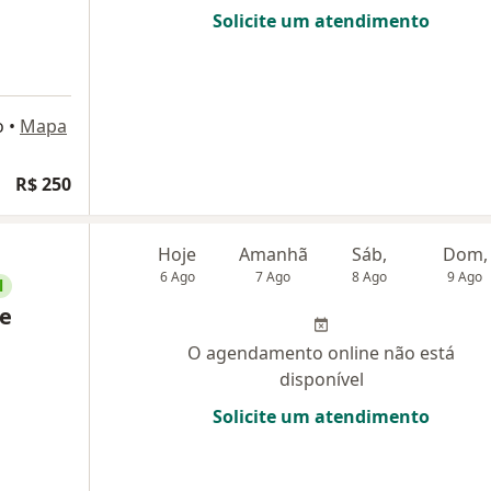
Solicite um atendimento
o
•
Mapa
R$ 250
Hoje
Amanhã
Sáb,
Dom,
6 Ago
7 Ago
8 Ago
9 Ago
l
de
O agendamento online não está
disponível
Solicite um atendimento