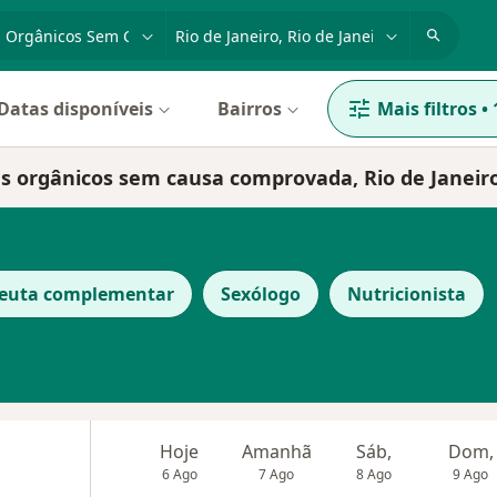
dade, doença ou nome
cidade ou região
Datas disponíveis
Bairros
Mais filtros
•
as orgânicos sem causa comprovada, Rio de Janeir
peuta complementar
Sexólogo
Nutricionista
Hoje
Amanhã
Sáb,
Dom,
6 Ago
7 Ago
8 Ago
9 Ago