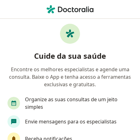
Men
Sonambulismo • Belo Horizonte, Minas Gerais MG
Filtros
• 1
Convênio
Mapa
Profissionais com experiência
Cuide da sua saúde
Sonambulismo, Belo Horizonte
Encontre os melhores especialistas e agende uma
consulta. Baixe o App e tenha acesso a ferramentas
Qual especialização você está procurando?
exclusivas e gratuitas.
Psiquiatra
Psicólogo
Psicanalista
Méd
Organize as suas consultas de um jeito
simples
Envie mensagens para os especialistas
Receba notificações