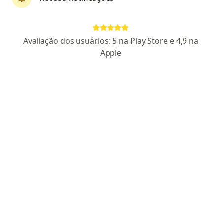
Dra. Marli Marra
Avaliação dos usuários: 5 na Play Store e 4,9 na
Neurologista pediátrico, Pediatra, Neurofisiologista
Apple
39 opiniões
CRM MG 23166
SBP
RUA RIO GRANDE DO NORTE, 726, Belo Horizonte
•
Mapa
MARLI MARRA
Acompanhamento de pacientes
R$ 500
Esse especialista não oferece agendamento online para esse endereço.
Solicite um atendimento