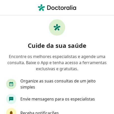
Men
Taquicardia Sinusal • Rio de Janeiro, Rio de Janeiro RJ
Filtros
• 1
Convênio
Mapa
Profissionais com experiência Taquicardia
Cuide da sua saúde
Sinusal, Rio de Janeiro
Encontre os melhores especialistas e agende uma
consulta. Baixe o App e tenha acesso a ferramentas
Qual especialização você está procurando?
exclusivas e gratuitas.
Cardiologista
Médico clínico geral
Especia
Organize as suas consultas de um jeito
simples
Envie mensagens para os especialistas
Receba notificações