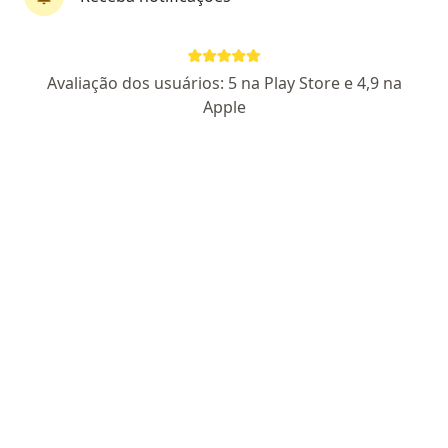
Perfil novo
Pagamento online
Avaliação dos usuários: 5 na Play Store e 4,9 na
Parcelamento disponível
Apple
Bianca Faria
·
Mais
Psicóloga
10 opiniões
CRP SP 235879
Endereço
Teleconsulta
Rua Comendador Remo Cesaroni 162, São José dos Campos
•
Mapa
Vila Ema Work Space
Consulta Psicologia
R$ 130
Esse especialista não oferece agendamento online para esse endereço.
Solicite um atendimento