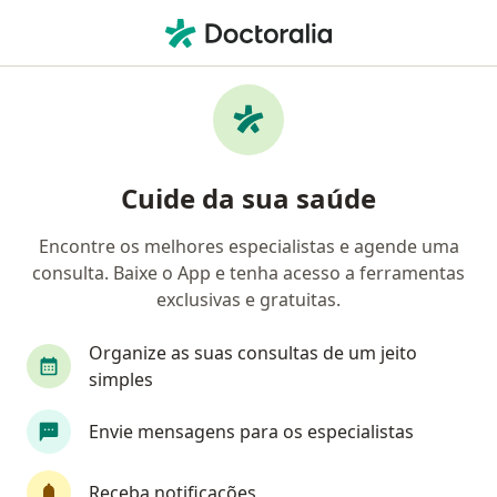
Men
Transtorno Bipolar • São José dos Campos, São Paulo SP
Filtros
• 1
Convênio
Mapa
Profissionais com experiência Transtorno
Cuide da sua saúde
bipolar, São José dos Campos
Encontre os melhores especialistas e agende uma
consulta. Baixe o App e tenha acesso a ferramentas
Qual especialização você está procurando?
exclusivas e gratuitas.
Psiquiatra
Psicólogo
Psicanalista
Méd
Organize as suas consultas de um jeito
simples
Envie mensagens para os especialistas
Receba notificações