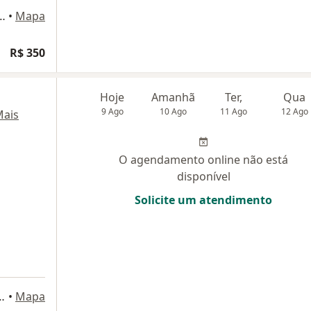
, 2200, São José dos Campos
•
Mapa
R$ 350
Hoje
Amanhã
Ter,
Qua
9 Ago
10 Ago
11 Ago
12 Ago
ais
O agendamento online não está
disponível
Solicite um atendimento
io Helbor Downtown, sala 913, São José dos Campos
•
Mapa