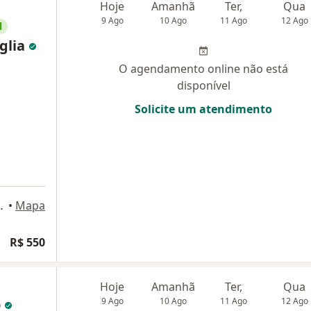
Hoje
Amanhã
Ter,
Qua
9 Ago
10 Ago
11 Ago
12 Ago
l
glia
O agendamento online não está
disponível
Solicite um atendimento
o José dos Campos
•
Mapa
R$ 550
Hoje
Amanhã
Ter,
Qua
o
9 Ago
10 Ago
11 Ago
12 Ago