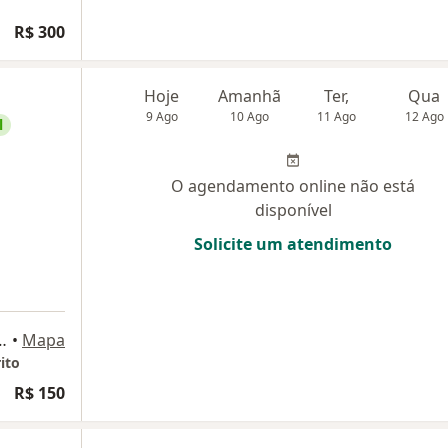
R$ 300
Hoje
Amanhã
Ter,
Qua
9 Ago
10 Ago
11 Ago
12 Ago
l
O agendamento online não está
disponível
Solicite um atendimento
obra 50, São José dos Campos
•
Mapa
ito
R$ 150