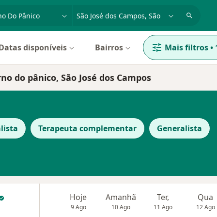
dade, doença ou nome
cidade ou região
Datas disponíveis
Bairros
Mais filtros
•
rno do pânico, São José dos Campos
lista
Terapeuta complementar
Generalista
Hoje
Amanhã
Ter,
Qua
9 Ago
10 Ago
11 Ago
12 Ago