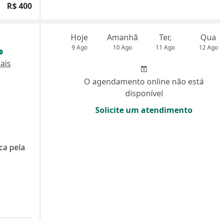
R$ 400
Hoje
Amanhã
Ter,
Qua
9 Ago
10 Ago
11 Ago
12 Ago
ais
O agendamento online não está
disponível
Solicite um atendimento
ca pela