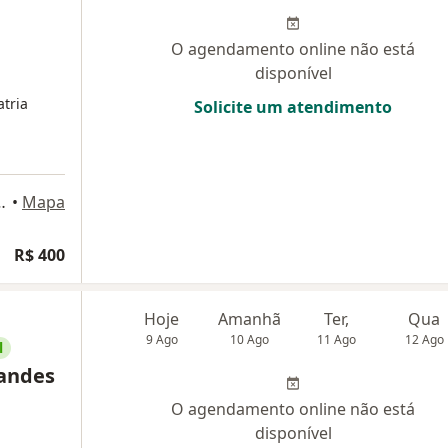
O agendamento online não está
disponível
tria
Solicite um atendimento
lho 230, São José dos Campos
•
Mapa
R$ 400
Hoje
Amanhã
Ter,
Qua
9 Ago
10 Ago
11 Ago
12 Ago
l
nandes
O agendamento online não está
disponível