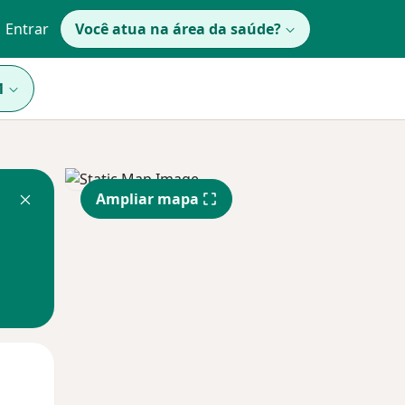
Entrar
Você atua na área da saúde?
1
Ampliar mapa
Qui,
Sex,
Sáb,
13 Ago
14 Ago
15 Ago