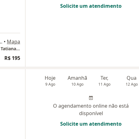
Solicite um atendimento
, 2200, São José dos Campos
•
Mapa
Atendimento Online - São José Dos Campos Tatiana Fernandes
R$ 195
Hoje
Amanhã
Ter,
Qua
9 Ago
10 Ago
11 Ago
12 Ago
O agendamento online não está
disponível
Solicite um atendimento