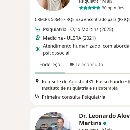
·
Mais
Psiquiatra
30 opiniões
CRM:RS 50646
- RQE nao encontrado para (PSIQ
Psiquiatria - Cyro Martins (2025)
Medicina - ULBRA (2021)
Atendimento humanizado, com abord
psicossocial
Endereço
Teleconsulta
Rua Sete de Agosto 431, Passo Fundo
•
Instituto de Psiquiatria e Psicoterapia
Primeira consulta Psiquiatria
Dr. Leonardo Alov
Martins
·
Mais