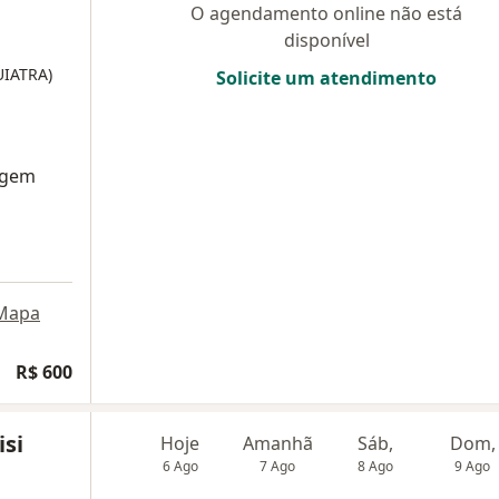
O agendamento online não está
disponível
UIATRA)
Solicite um atendimento
agem
Mapa
R$ 600
isi
Hoje
Amanhã
Sáb,
Dom,
6 Ago
7 Ago
8 Ago
9 Ago