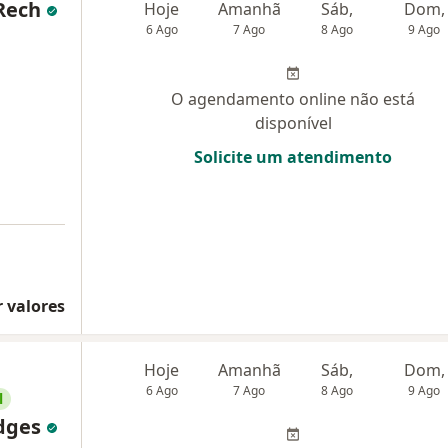
Rech
Hoje
Amanhã
Sáb,
Dom,
6 Ago
7 Ago
8 Ago
9 Ago
O agendamento online não está
disponível
Solicite um atendimento
 valores
Hoje
Amanhã
Sáb,
Dom,
6 Ago
7 Ago
8 Ago
9 Ago
l
ndges