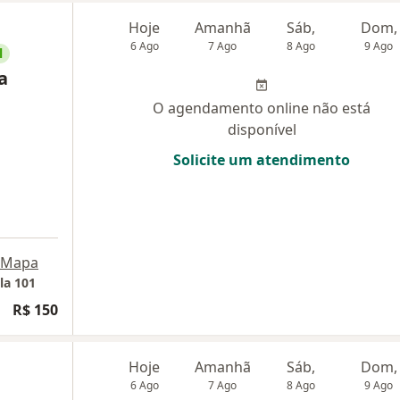
Hoje
Amanhã
Sáb,
Dom,
6 Ago
7 Ago
8 Ago
9 Ago
l
a
O agendamento online não está
disponível
Solicite um atendimento
Mapa
la 101
R$ 150
Hoje
Amanhã
Sáb,
Dom,
6 Ago
7 Ago
8 Ago
9 Ago