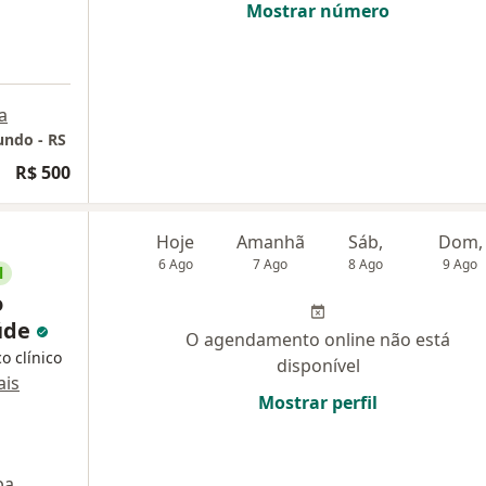
Mostrar número
a
undo - RS
R$ 500
Hoje
Amanhã
Sáb,
Dom,
6 Ago
7 Ago
8 Ago
9 Ago
l
o
úde
O agendamento online não está
o clínico
disponível
is
Mostrar perfil
pa