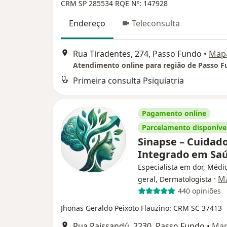
CRM SP 285534
RQE Nº: 147928
Endereço
Teleconsulta
Rua Tiradentes, 274, Passo Fundo
•
Map
Atendimento online para região de Passo F
Primeira consulta Psiquiatria
Pagamento online
Parcelamento disponíve
Sinapse – Cuidad
Integrado em Sa
Especialista em dor, Médic
·
Ma
geral, Dermatologista
440 opiniões
Jhonas Geraldo Peixoto Flauzino: CRM SC 37413
Rua Paissandú, 2230, Passo Fundo
•
Ma