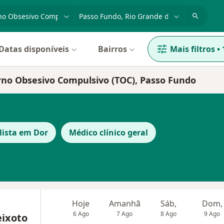
dade, doença ou nome
cidade ou região
Datas disponíveis
Bairros
Mais filtros
•
orno Obsesivo Compulsivo (TOC), Passo Fundo
lista em Dor
Médico clínico geral
Hoje
Amanhã
Sáb,
Dom,
6 Ago
7 Ago
8 Ago
9 Ago
eixoto