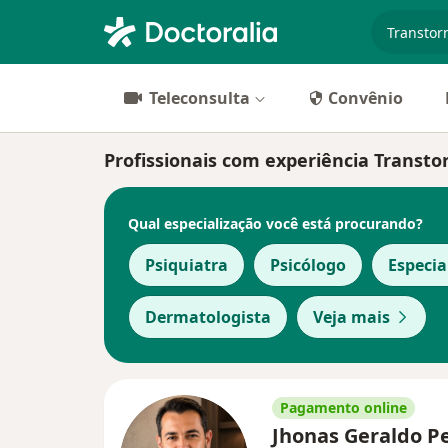
especiali
Teleconsulta
Convênio
Profissionais com experiência Transt
Qual especialização você está procurando?
Psiquiatra
Psicólogo
Especia
Dermatologista
Veja mais
Pagamento online
Jhonas Geraldo P