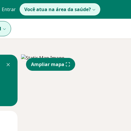
Entrar
Você atua na área da saúde?
1
Ampliar mapa
Segunda-feira
Ter,
Qua
10 Ago
11 Ago
12 Ago