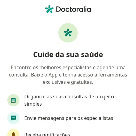
Men
Transtornos De Ansiedade • Passo Fundo, Rio Grande do Sul RS
Filtros
• 1
Convênio
Mapa
Profissionais com experiência Transtornos
Cuide da sua saúde
de ansiedade, Passo Fundo
Encontre os melhores especialistas e agende uma
consulta. Baixe o App e tenha acesso a ferramentas
Qual especialização você está procurando?
exclusivas e gratuitas.
Psicólogo
Psiquiatra
Fonoaudiólogo
Organize as suas consultas de um jeito
simples
Envie mensagens para os especialistas
Receba notificações