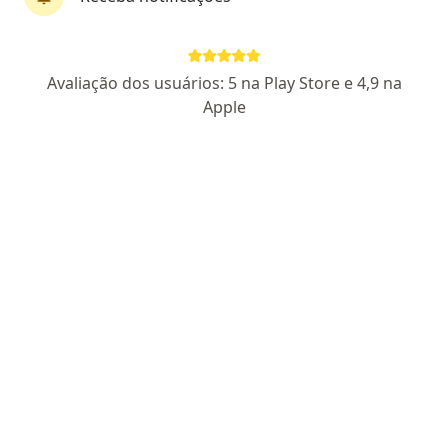
Dra. Patricia Albuquerque
Avaliação dos usuários: 5 na Play Store e 4,9 na
·
Mais
Ortopedista - traumatologista
Apple
9 opiniões
CRM MT 17728
RQE Nº: 8694
Endereço
Teleconsulta
Rua Adel Maluf 119, Cuiabá
•
Mapa
Atendimento externo
Primeira consulta ortopedia e traumatologia
R$ 500
Esse especialista não oferece agendamento online para esse endereço.
Solicite um atendimento