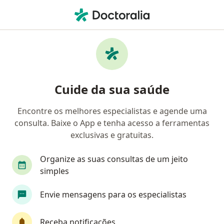
Men
Transtornos Da Articulação • Cuiabá, Mato Grosso MT
Filtros
• 1
Mapa
Profissionais com experiência Transtornos
Cuide da sua saúde
Da Articulação, Cuiabá
Encontre os melhores especialistas e agende uma
consulta. Baixe o App e tenha acesso a ferramentas
Qual especialização você está procurando?
exclusivas e gratuitas.
Ortopedista - Traumatologista
Quiropraxista
Organize as suas consultas de um jeito
simples
Envie mensagens para os especialistas
Receba notificações