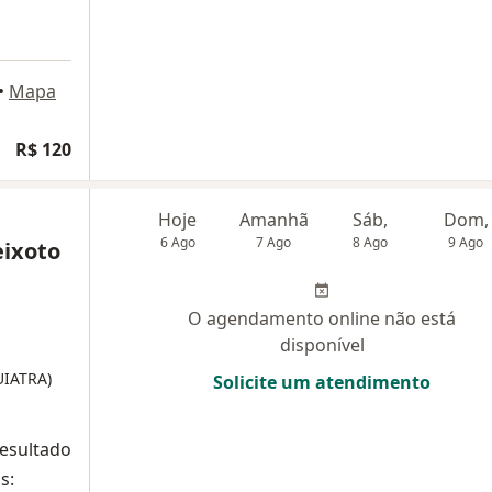
•
Mapa
R$ 120
Hoje
Amanhã
Sáb,
Dom,
6 Ago
7 Ago
8 Ago
9 Ago
eixoto
O agendamento online não está
disponível
UIATRA)
Solicite um atendimento
resultado
s: