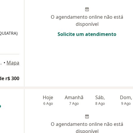
O agendamento online não está
disponível
IQUIATRA)
Solicite um atendimento
iro, Rio de Janeiro
•
Mapa
de r$ 300
Hoje
Amanhã
Sáb,
Dom,
6 Ago
7 Ago
8 Ago
9 Ago
O agendamento online não está
disponível