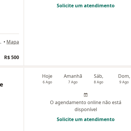
Solicite um atendimento
503, Rio de Janeiro
•
Mapa
R$ 500
Hoje
Amanhã
Sáb,
Dom,
6 Ago
7 Ago
8 Ago
9 Ago
de
O agendamento online não está
disponível
Solicite um atendimento