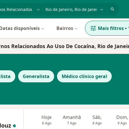
dade, doença ou nome
cidade ou região
Datas disponíveis
Bairros
Mais filtros
•
rnos Relacionados Ao Uso De Cocaína, Rio de Janei
lista
Generalista
Médico clínico geral
Hoje
Amanhã
Sáb,
Dom,
6 Ago
7 Ago
8 Ago
9 Ago
llouz