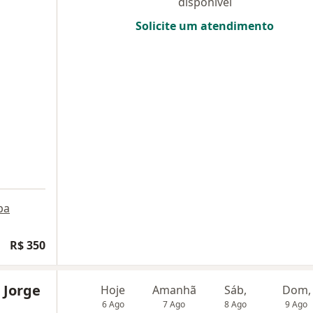
disponível
Solicite um atendimento
pa
R$ 350
 Jorge
Hoje
Amanhã
Sáb,
Dom,
6 Ago
7 Ago
8 Ago
9 Ago