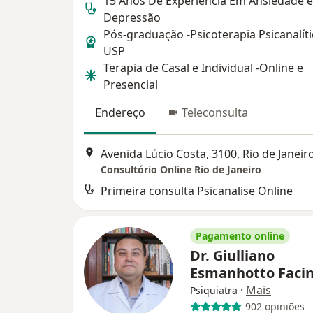
15 Anos De Experiência Em Ansiedade e
Depressão
Pós-graduação -Psicoterapia Psicanalíti
USP
Terapia de Casal e Individual -Online e
Presencial
Endereço
Teleconsulta
Avenida Lúcio Costa, 3100, Rio de Janeir
Consultório Online Rio de Janeiro
Primeira consulta Psicanalise Online
Pagamento online
Dr. Giulliano
Esmanhotto Faci
·
Mais
Psiquiatra
902 opiniões