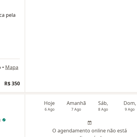
ca pela
o
•
Mapa
R$ 350
Hoje
Amanhã
Sáb,
Dom,
6 Ago
7 Ago
8 Ago
9 Ago
n
O agendamento online não está