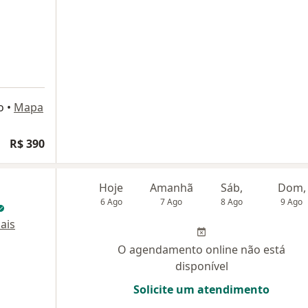
o
•
Mapa
R$ 390
Hoje
Amanhã
Sáb,
Dom,
6 Ago
7 Ago
8 Ago
9 Ago
ais
O agendamento online não está
disponível
Solicite um atendimento