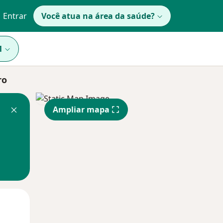
Entrar
Você atua na área da saúde?
1
ro
Ampliar mapa
Segunda-feira
Ter,
Qua
10 Ago
11 Ago
12 Ago