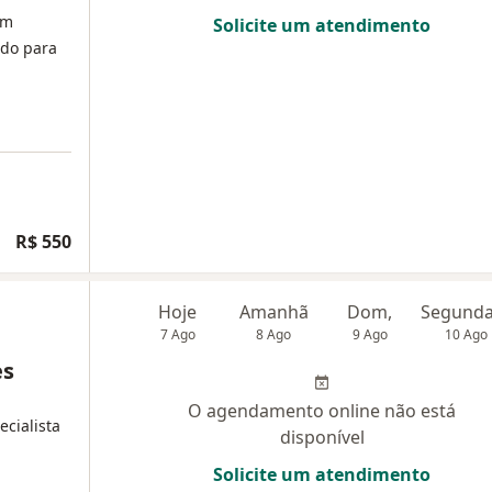
em
Solicite um atendimento
ado para
R$ 550
Hoje
Amanhã
Dom,
7 Ago
8 Ago
9 Ago
10 Ago
es
O agendamento online não está
ecialista
disponível
Solicite um atendimento