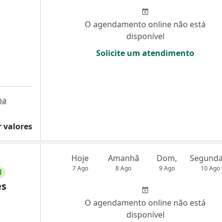
O agendamento online não está
disponível
Solicite um atendimento
pa
 valores
Hoje
Amanhã
Dom,
7 Ago
8 Ago
9 Ago
10 Ago
l
es
O agendamento online não está
disponível