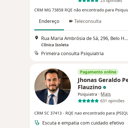
23 opiniões
CRM MG 73858
RQE não encontrado para Psiquia
Endereço
Teleconsulta
Rua Maria Ambrósia de Sá, 296, Belo Horizonte
Clínica Isoleta
Primeira consulta Psiquiatria
Pagamento online
Jhonas Geraldo P
Flauzino
·
Mais
Psiquiatra
631 opiniões
CRM SC 37413
- RQE nao encontrado para (PSIQ
Escuta e empatia com cuidado efetivo