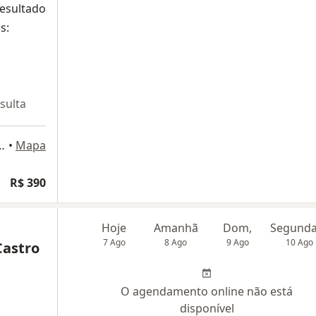
resultado
s:
sulta
, 500 - sala 609, Nova Lima
•
Mapa
R$ 390
Hoje
Amanhã
Dom,
7 Ago
8 Ago
9 Ago
10 Ago
Castro
O agendamento online não está
disponível