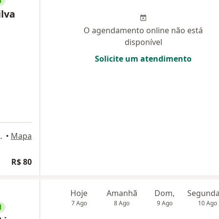
l
ilva
O agendamento online não está
disponível
Solicite um atendimento
544, Belo Horizonte
•
Mapa
R$ 80
Hoje
Amanhã
Dom,
7 Ago
8 Ago
9 Ago
10 Ago
l