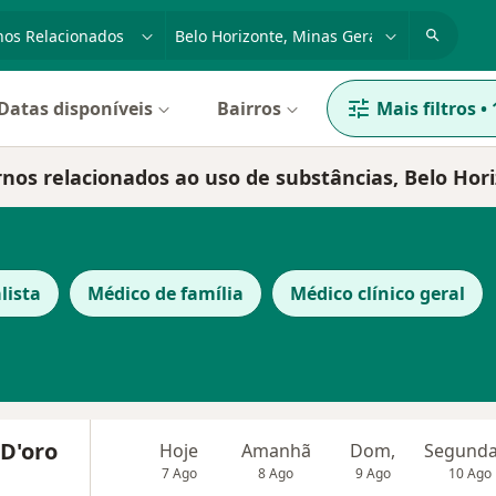
dade, doença ou nome
cidade ou região
Datas disponíveis
Bairros
Mais filtros
•
rnos relacionados ao uso de substâncias, Belo Hor
lista
Médico de família
Médico clínico geral
 D'oro
Hoje
Amanhã
Dom,
7 Ago
8 Ago
9 Ago
10 Ago