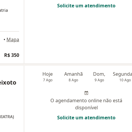
Solicite um atendimento
tria
•
Mapa
R$ 350
Hoje
Amanhã
Dom,
7 Ago
8 Ago
9 Ago
10 Ago
eixoto
O agendamento online não está
disponível
UIATRA)
Solicite um atendimento