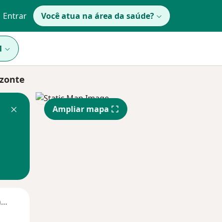
Entrar
Você atua na área da saúde?
1
izonte
Ampliar mapa
Segunda-feira
Ter,
Qua
Qui,
11 Ago
12 Ago
13 Ago