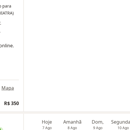
o para
UIATRA)
.
,
online.
•
Mapa
R$ 350
Hoje
Amanhã
Dom,
7 Ago
8 Ago
9 Ago
10 Ago