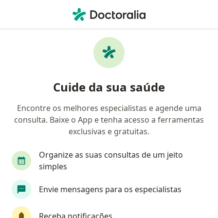
Men
Traumatismos Da Coluna Vertebral • São Paulo, Brasil
Filtros
• 1
Convênio
Mapa
Profissionais com experiência
Cuide da sua saúde
Traumatismos Da Coluna Vertebral, São
Paulo
Encontre os melhores especialistas e agende uma
consulta. Baixe o App e tenha acesso a ferramentas
Qual especialização você está procurando?
exclusivas e gratuitas.
Ortopedista - Traumatologista
Neurocirurgiã
Organize as suas consultas de um jeito
simples
Envie mensagens para os especialistas
Receba notificações