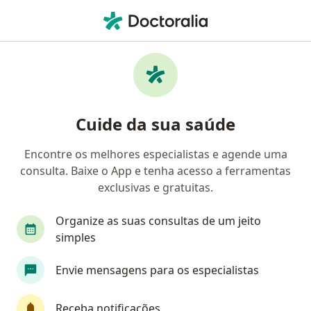
Men
Traumatismos Do Joelho • São José dos Campos, São Paulo SP
Filtros
• 1
Convênio
Mapa
Profissionais com experiência
Cuide da sua saúde
Traumatismos Do Joelho, São José dos
Campos
Encontre os melhores especialistas e agende uma
consulta. Baixe o App e tenha acesso a ferramentas
Qual especialização você está procurando?
exclusivas e gratuitas.
Fisioterapeuta
Ortopedista - Traumatologista
Organize as suas consultas de um jeito
simples
Envie mensagens para os especialistas
Receba notificações