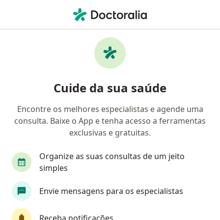
Men
Tremor • Petrolina, Pernambuco PE
Filtros
• 1
Convênio
Mapa
Profissionais com experiência Tremor,
Cuide da sua saúde
Petrolina
Encontre os melhores especialistas e agende uma
consulta. Baixe o App e tenha acesso a ferramentas
Qual especialização você está procurando?
exclusivas e gratuitas.
Neurologista
Oftalmologista
Ortopedista
Organize as suas consultas de um jeito
simples
Envie mensagens para os especialistas
Receba notificações