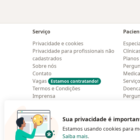
Serviço
Pacien
Privacidade e cookies
Especia
Privacidade para profissionais não
Clínica
cadastrados
Planos
Sobre nós
Pergun
Contato
Medic
Vagas
Serviç
Estamos contratando!
Termos e Condições
Doenc
Imprensa
Pergun
Lei da Igualdade Salarial
Aplica
Blog p
Sua privacidade é importan
Estamos usando cookies para me
Saiba mais
.
abre num novo s
abre num
a
Polska
,
Türkiye
,
España
,