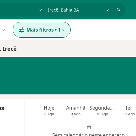
dade, doença ou nome
cidade ou região
s
Mais filtros
•
1
, Irecê
es
Hoje
Amanhã
Segunda-feira
Ter,
8 Ago
9 Ago
10 Ago
11 Ago
Sem calendário neste endereço.