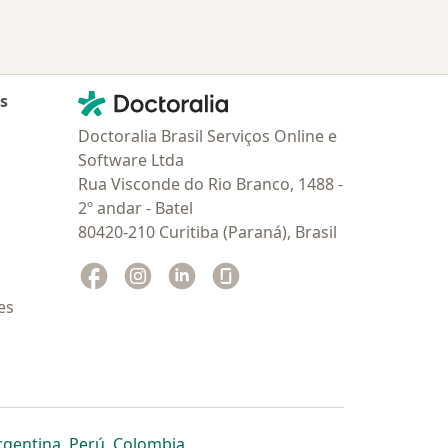
Contato
Doctoralia - Homepage
as
Doctoralia Brasil Serviços Online e
Software Ltda
Rua Visconde do Rio Branco, 1488 -
2º andar - Batel
80420-210 Curitiba (Paraná), Brasil
Facebook
abre num novo separador
Instagram
abre num novo separador
Linkedin
abre num novo separador
Glassdoor
abre num novo separador
es
dor
 separador
 novo separador
re num novo separador
abre num novo separador
abre num novo separador
abre num novo separador
rgentina
,
Perú
,
Colombia