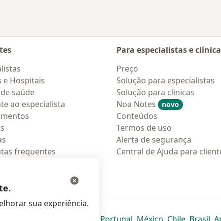
tes
Para especialistas e clínic
listas
Preço
s e Hospitais
Solução para especialistas
 de saúde
Solução para clinicas
te ao especialista
Noa Notes
novo
amentos
Conteúdos
os
Termos de uso
as
Alerta de segurança
tas frequentes
Central de Ajuda para client
ções móveis
ara pacientes
te.
lhorar sua experiência.
eparador
 novo separador
bre num novo separador
abre num novo separador
abre num novo separador
abre num novo separador
abre num novo separa
abre num novo
abre num
ab
Italia
,
Deutschland
,
Česko
,
Portugal
,
México
,
Chile
,
Brasil
,
A