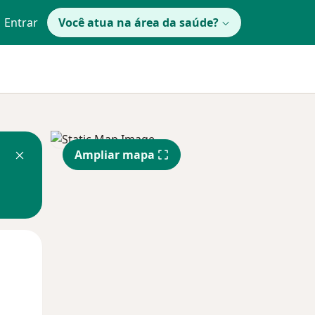
Entrar
Você atua na área da saúde?
Ampliar mapa
Qua
Qui,
Sex,
12 Ago
13 Ago
14 Ago