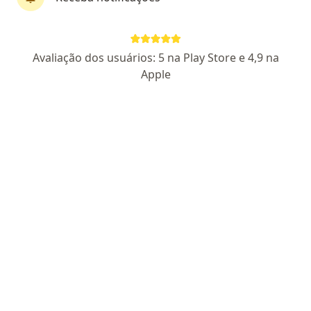
Dr. Alex Lederman
Avaliação dos usuários: 5 na Play Store e 4,9 na
·
Mais
Cirurgião vascular
Apple
476 opiniões
CRM: 87048 SP
RQE Nº: 20386
Endereço
Teleconsulta
Av. Albert Einstein 627/701, São Paulo
•
Mapa
Hospital Israelita Albert Einstein - Morumbi
Consulta Cirurgia Vascular
Consultar valores
Esse especialista não oferece agendamento online para esse endereço.
Solicite um atendimento