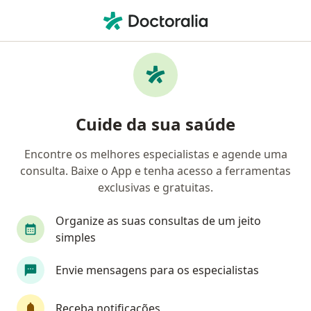
Men
Varizes • Taboão Da Serra, São Paulo SP
Filtros
• 1
Convênio
Mapa
Profissionais com experiência Varizes,
Cuide da sua saúde
Taboão Da Serra
Encontre os melhores especialistas e agende uma
consulta. Baixe o App e tenha acesso a ferramentas
Qual especialização você está procurando?
exclusivas e gratuitas.
Cirurgião vascular
Médico clínico geral
De
Organize as suas consultas de um jeito
simples
Envie mensagens para os especialistas
Receba notificações