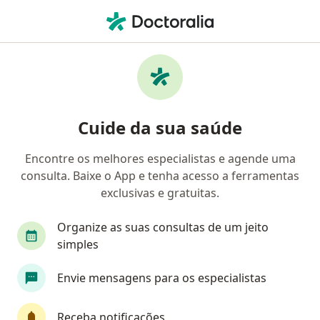
Men
Vulvovaginite • Fortaleza, Ceará CE
Filtros
• 1
Convênio
Mapa
Profissionais com experiência
Cuide da sua saúde
Vulvovaginite, Fortaleza
Encontre os melhores especialistas e agende uma
consulta. Baixe o App e tenha acesso a ferramentas
Qual especialização você está procurando?
exclusivas e gratuitas.
Ginecologista
Cardiologista
Médico clínic
Organize as suas consultas de um jeito
simples
Envie mensagens para os especialistas
Receba notificações