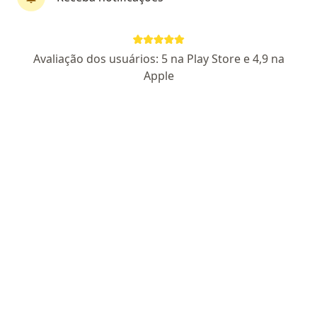
Dra. Hérdeny Di Cárlly
Avaliação dos usuários: 5 na Play Store e 4,9 na
Ginecologista, Nutróloga
Apple
97 opiniões
CRM CE 16853
- RQE Nº: 10380
- RQE nao encontrado para
(NUTRÓLOGO)
Pacientes fiéis
Endereço
Teleconsulta
Avenida Pontes Vieira, 2340, Fortaleza
•
Mapa
NOSSO PULSAR -> UNO MEDICAL & OFFICE - 9º ANDAR - SALA 903 -
Consulta ginecologia
R$ 550
Esse especialista não oferece agendamento online para esse endereço.
Solicite um atendimento