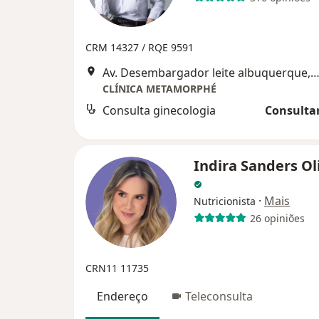
CRM 14327 /
RQE 9591
Av. Desembargador leite albuquerque,636,BS DESIGN/TORRE NORTE/SALA 1119/CLÍNICA METAMORPHÉ, F
CLÍNICA METAMORPHÉ
Consulta ginecologia
Consultar
Indira Sanders Ol
·
Mais
Nutricionista
26 opiniões
CRN11 11735
Endereço
Teleconsulta