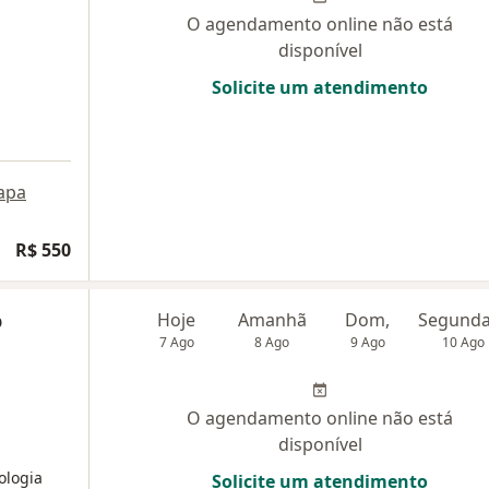
O agendamento online não está
disponível
Solicite um atendimento
apa
R$ 550
o
Hoje
Amanhã
Dom,
7 Ago
8 Ago
9 Ago
10 Ago
O agendamento online não está
disponível
ologia
Solicite um atendimento