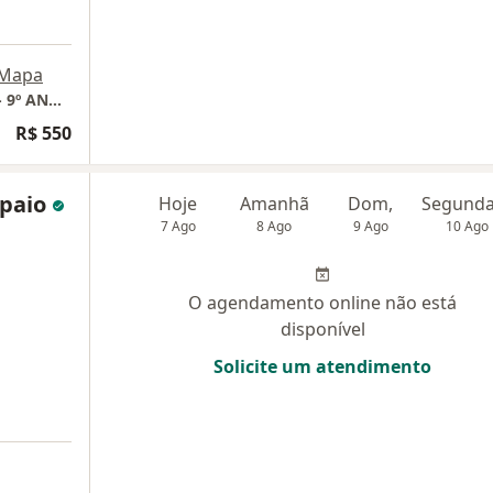
Mapa
NOSSO PULSAR -> UNO MEDICAL & OFFICE - 9º ANDAR - SALA 903 -
R$ 550
mpaio
Hoje
Amanhã
Dom,
7 Ago
8 Ago
9 Ago
10 Ago
O agendamento online não está
disponível
Solicite um atendimento