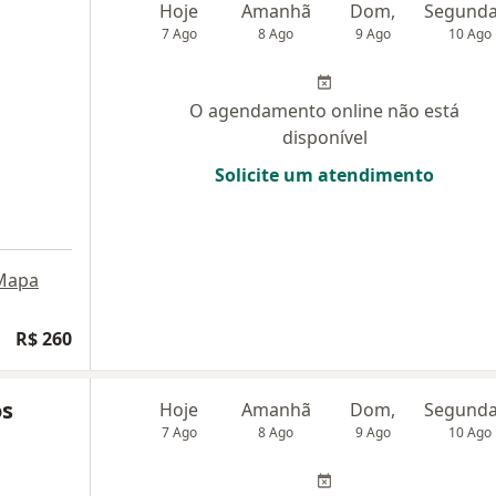
Hoje
Amanhã
Dom,
7 Ago
8 Ago
9 Ago
10 Ago
O agendamento online não está
disponível
Solicite um atendimento
Mapa
R$ 260
os
Hoje
Amanhã
Dom,
7 Ago
8 Ago
9 Ago
10 Ago