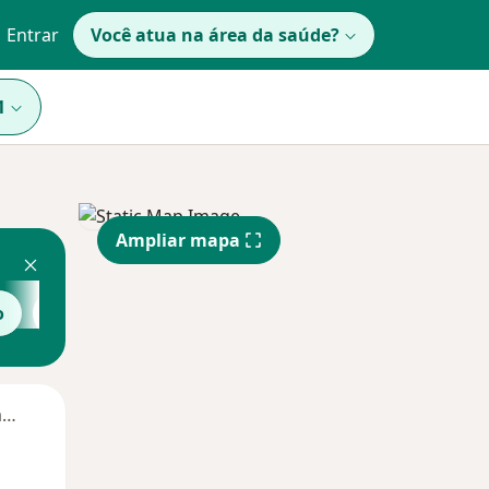
Entrar
Você atua na área da saúde?
1
Ampliar mapa
o
Veja mais
Segunda-feira
Ter,
Qua
Qui,
11 Ago
12 Ago
13 Ago