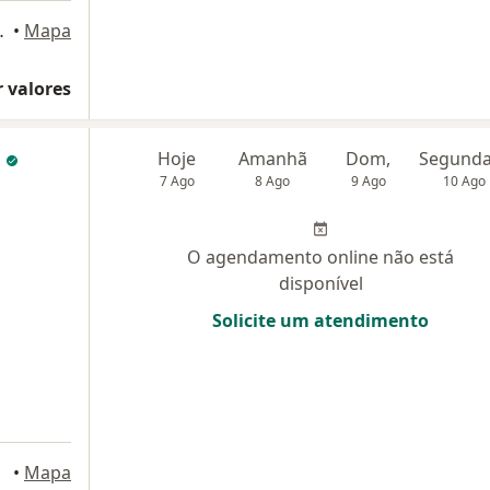
3000, Fortaleza
•
Mapa
 valores
r
Hoje
Amanhã
Dom,
7 Ago
8 Ago
9 Ago
10 Ago
O agendamento online não está
disponível
Solicite um atendimento
•
Mapa