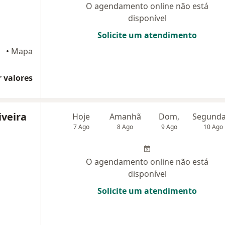
O agendamento online não está
disponível
Solicite um atendimento
ortaleza
•
Mapa
 valores
iveira
Hoje
Amanhã
Dom,
7 Ago
8 Ago
9 Ago
10 Ago
O agendamento online não está
disponível
Solicite um atendimento