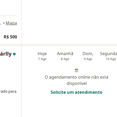
ala 506, Fortaleza
•
Mapa
R$ 500
árlly
Hoje
Amanhã
Dom,
7 Ago
8 Ago
9 Ago
10 Ago
O agendamento online não está
disponível
rado para
Solicite um atendimento