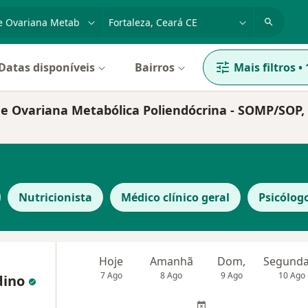
dade, doença ou nome
cidade ou região
Datas disponíveis
Bairros
Mais filtros
•
me Ovariana Metabólica Poliendócrina - SOMP/SOP,
Nutricionista
Médico clínico geral
Psicólog
Hoje
Amanhã
Dom,
7 Ago
8 Ago
9 Ago
10 Ago
dino