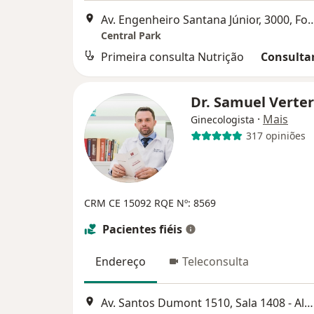
Av. Engenheiro Santana Júnior, 
Central Park
Primeira consulta Nutrição
Consultar
Dr. Samuel Verte
·
Mais
Ginecologista
317 opiniões
CRM CE 15092
RQE Nº: 8569
Pacientes fiéis
Endereço
Teleconsulta
Av. Santos Dumont 1510, Sala 1408 - Aldeota, Fortaleza - CE, Brasil, Fortaleza