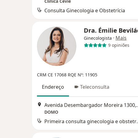
Clínica Cevie
Consulta Ginecologia e Obstetrícia
Dra. Émilie Bevil
·
Mais
Ginecologista
9 opiniões
CRM CE 17068
RQE Nº: 11905
Endereço
Teleconsulta
Avenida Desembargado
DOMO
Primeira consult