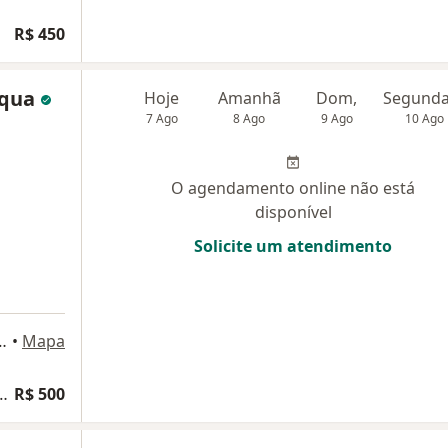
R$ 450
áqua
Hoje
Amanhã
Dom,
7 Ago
8 Ago
9 Ago
10 Ago
O agendamento online não está
disponível
Solicite um atendimento
r Moreira 1300, Fortaleza
•
Mapa
a ginecologia e obstetrícia
R$ 500