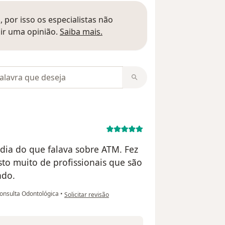
 por isso os especialistas não
Saber mais sobre pareceres
ir uma opinião.
Saiba mais.
m opiniões
ndia do que falava sobre ATM. Fez
to muito de profissionais que são
ndo.
na opinião do utilizador Mailzon Jr
onsulta Odontológica
•
Solicitar revisão