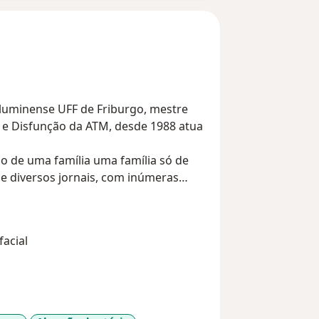
luminense UFF de Friburgo, mestre
a e Disfunção da ATM, desde 1988 atua
do de uma família uma família só de
e diversos jornais, com inúmeras
ogo judicial.
m hora marcada até
acial