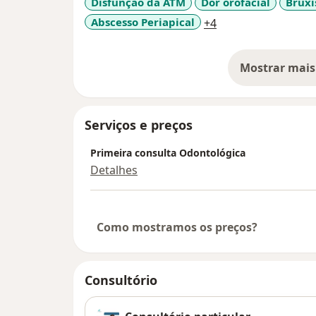
Disfunção da ATM
Dor orofacial
Brux
a11y_sr_more_dis
Abscesso Periapical
+4
Mostrar mais
so
Serviços e preços
Primeira consulta Odontológica
Detalhes
Como mostramos os preços?
Consultório