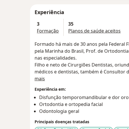
Experiência
3
35
Formação
Planos de saúde aceitos
Formado há mais de 30 anos pela Federal F
pela Marinha do Brasil, Prof. de Ortodonti
nas especialidades.
Filho e neto de Cirurgiões Dentistas, oriun
médicos e dentistas, também é Consultor d
Sobre mim
matérias publicadas, além de Perito-odontól
mais
Atualmente atende na Rua Sete de Setembro 92 sala 805 co
Experiência em:
às 20h.
Disfunção temporomandibular e dor orof
Ortodontia e ortopedia facial
Odontologia geral
Principais doenças tratadas