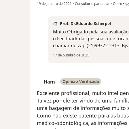
na
19 de janeiro de 2021
•
Consultório particular
•
Outro
•
So
Prof. Dr.Eduardo Scherpel
Muito Obrigado pela sua avaliação
o Feedback das pessoas que foram 
chamar no zap (21)99372-2313. Bjs
17 de outubro de 2025
Hans
Opinião Verificada
H
Excelente profissional, muito inteligen
Talvez por ele ter vindo de uma famíli
uma bagagem de informações muito s
Como não existe patente para as boas 
médico-odontológica, as informações p