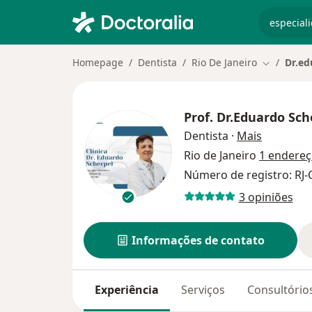
especiali
Homepage
Dentista
Rio De Janeiro
Dr.ed
Mudar de 
Prof.
Dr.Eduardo Sch
sobre as 
Dentista
·
Mais
Rio de Janeiro
1 endere
Número de registro: RJ
3 opiniões
Informações de contato
Experiência
Serviços
Consultório