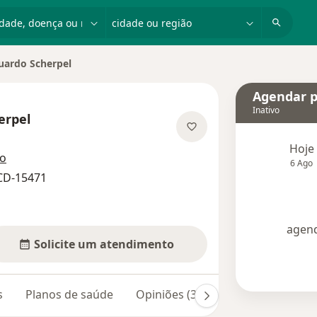
dade, doença ou nome
cidade ou região
uardo Scherpel
cidade
Agendar p
Inativo
erpel
especializações
Hoje
ço
6 Ago
-CD-15471
agend
Solicite um atendimento
s
Planos de saúde
Opiniões (3)
Dúvidas respondi