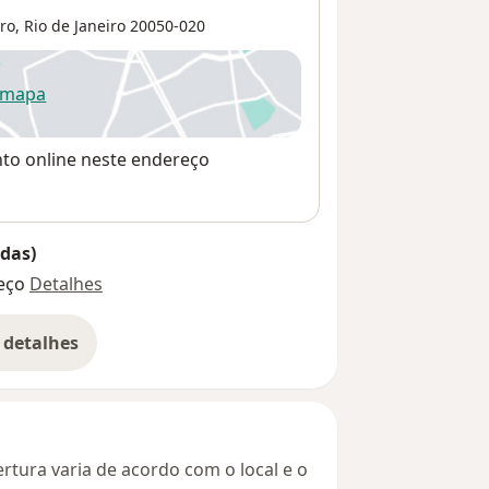
ro
,
Rio de Janeiro
20050-020
 mapa
re num novo separador
nto online neste endereço
das)
eço
Detalhes
 detalhes
bre o endereço
rtura varia de acordo com o local e o