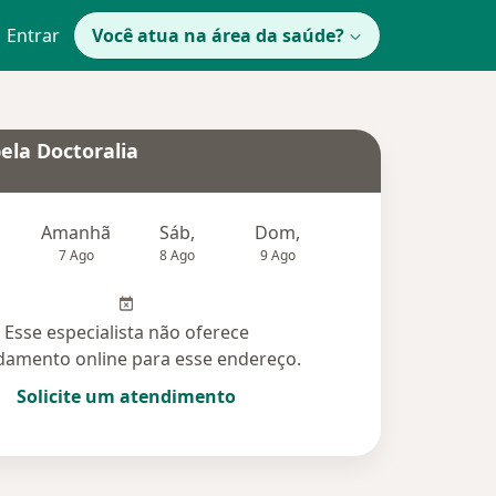
Entrar
Você atua na área da saúde?
ela Doctoralia
Amanhã
Sáb,
Dom,
Segunda-feira
Ter,
7 Ago
8 Ago
9 Ago
10 Ago
11 Ag
Esse especialista não oferece
amento online para esse endereço.
Solicite um atendimento
das (7)