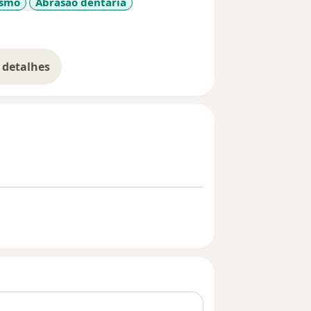
ismo
Abrasão dentária
eases
 detalhes
bre a experiência