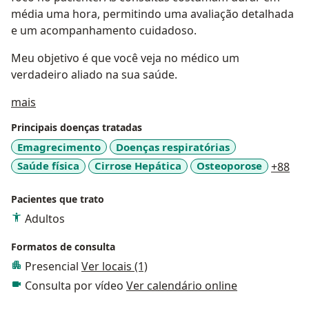
média uma hora, permitindo uma avaliação detalhada
e um acompanhamento cuidadoso.
Meu objetivo é que você veja no médico um
verdadeiro aliado na sua saúde.
Sobre mim
mais
Principais doenças tratadas
Emagrecimento
Doenças respiratórias
a11
Saúde física
Cirrose Hepática
Osteoporose
+88
Pacientes que trato
Adultos
Formatos de consulta
Presencial
Ver locais (1)
Consulta por vídeo
Ver calendário online