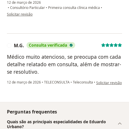
12 de março de 2026
•
Consultório Particular
•
Primeira consulta clínica médica
•
na opinião do utilizador L.V
Solicitar revisão
M.G.
Consulta verificada
M
Médico muito atencioso, se preocupa com cada
detalhe relatado em consulta, além de mostrar-
se resolutivo.
na opinião do utiliza
12 de março de 2026
•
TELECONSULTA
•
Teleconsulta
•
Solicitar revisão
Perguntas frequentes
Quais são as principais especialidades de Eduardo
Urbano?