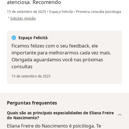
atenciosa. Recomendo
15 de setembro de 2025
•
Espaço Felicità
•
Primeira consulta psicologia
na opinião do utilizador MGA
•
Solicitar revisão
Espaço Felicità
Ficamos felizes com o seu feedback, ele
importante para melhorarmos cada vez mais.
Obrigada aguardamos você nas próximas
consultas
15 de setembro de 2025
Perguntas frequentes
Quais são as principais especialidades de Eliana Freire
do Nascimento?
Eliana Freire do Nascimento é psicóloga. Te