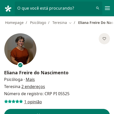
Men
O que você está procurando?
Homepage
Psicólogo
Teresina
Eliana Freire Do Na
Mudar de cidade
Eliana Freire do Nascimento
sobre as especializações
Psicóloga
·
Mais
Teresina
2 endereços
Número de registro: CRP PI 05525
1 opinião