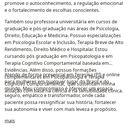
promove o autoconhecimento, a regulação emocional
e o fortalecimento de escolhas conscientes.
Também sou professora universitária em cursos de
graduação e pós-graduação nas áreas de Psicologia,
Direito, Educação e Medicina. Possuo especializações
em Psicologia Escolar e Inclusão, Terapia Breve de Alto
Rendimento, Direito Médico e Hospitalar. Estou
cursando pós graduação em Psicopatologia e em
Terapia Cognitivo Comportamental baseada em
Evidências. Além disso, possuo formações
Atendo de forma presencial em Teresina (PI) e online
complementares em Psicopatologia e Terapia
para mulheres em qualquer lugar do Brasil e do
Cognitivo Comportamental, que sustentam minha
mundo. Meu compromisso é oferecer um espaço
atuação com base na ciência e na sensibilidade clínica.
seguro, empático e transformador, onde cada
paciente possa ressignificar sua história, fortalecer
sua autonomia e viver com mais leveza e propósito.
Sobre mim
mais