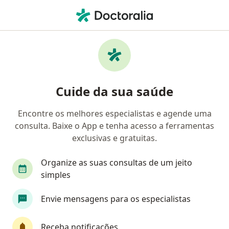
Men
Transtorno De Déficit De Atenção Com Hiperatividade Tdah • Teresina, Piauí PI
Filtros
• 1
Convênio
Mapa
Profissionais com experiência Transtorno de
Cuide da sua saúde
déficit de atenção com hiperatividade
(TDAH), Teresina
Encontre os melhores especialistas e agende uma
consulta. Baixe o App e tenha acesso a ferramentas
Qual especialização você está procurando?
exclusivas e gratuitas.
Psiquiatra
Psicólogo
Fonoaudiólogo
Organize as suas consultas de um jeito
simples
Envie mensagens para os especialistas
Receba notificações