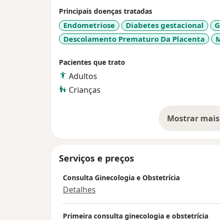
vaginal (técnica para correção de incontinê
Principais doenças tratadas
mais eficaz, mais rápida e menos dolorosa 
Endometriose
Diabetes gestacional
G
clássica). Pré natal especializado, com a
Descolamento Prematuro Da Placenta
ultra-sonográfico (no consultório). Especia
alto risco.
Pacientes que trato
Hipertrofia e Emagrecimento.
Adultos
Implantes hormonais.
Crianças
Mostrar mais
so
Serviços e preços
Consulta Ginecologia e Obstetrícia
Detalhes
Primeira consulta ginecologia e obstetrícia