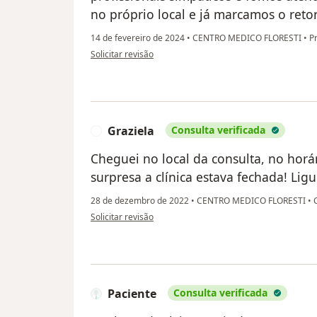
no próprio local e já marcamos o reto
14 de fevereiro de 2024
•
CENTRO MEDICO FLORESTI
•
Pr
na opinião do utilizador Marcia
Solicitar revisão
Graziela
Consulta verificada
G
Cheguei no local da consulta, no hor
surpresa a clínica estava fechada! Li
28 de dezembro de 2022
•
CENTRO MEDICO FLORESTI
•
C
na opinião do utilizador Graziela
Solicitar revisão
Paciente
Consulta verificada