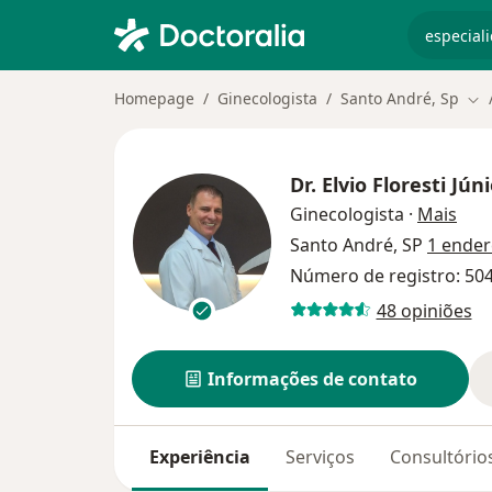
especiali
Homepage
Ginecologista
Santo André, Sp
Mud
Dr.
Elvio Floresti Jún
sobr
Ginecologista
·
Mais
Santo André, SP
1 ende
Número de registro: 50
48 opiniões
Informações de contato
Experiência
Serviços
Consultório