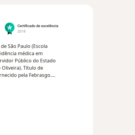
de São Paulo (Escola
esidência médica em
ervidor Público do Estado
Oliveira). Título de
ornecido pela Febrasgo.
ando cirurgias em todos
Paulo. Sendo
perientes em
ada do útero sem cortes
os normais e úteros
as tais como sling