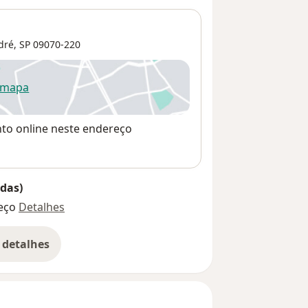
dré, SP
09070-220
 mapa
re num novo separador
nto online neste endereço
das)
eço
Detalhes
 detalhes
bre o endereço