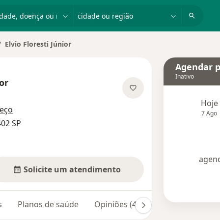
dade, doença ou nome
cidade ou região
Elvio Floresti Júnior
ar de cidade
Agendar p
Inativo
ior
e as especializações
Hoje
reço
7 Ago
402 SP
agend
Solicite um atendimento
s
Planos de saúde
Opiniões (48)
Dúvidas respond