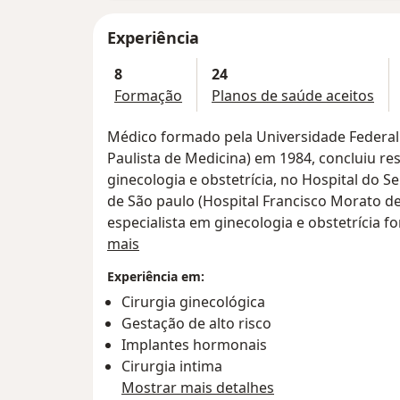
Experiência
8
24
Formação
Planos de saúde aceitos
Médico formado pela Universidade Federal 
Paulista de Medicina) em 1984, concluiu r
ginecologia e obstetrícia, no Hospital do S
de São paulo (Hospital Francisco Morato de 
especialista em ginecologia e obstetrícia f
Sobre mim
Título de especialista em colposcopia.
mais
Atuante no ABC há mais de 30 anos, realiz
Experiência em:
os hospitais da região e na cidade de São 
Cirurgia ginecológica
considerado um dos especialistas mais ex
Gestação de alto risco
Histerectomia Vaginal (cirurgia para retir
Implantes hormonais
abdominais, mesmo em pacientes sem part
Cirurgia intima
grandes).
Mostrar mais detalhes
Atualizado com as últimas técnicas cirúrgic