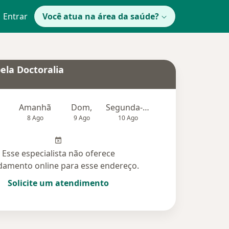
Entrar
Você atua na área da saúde?
ela Doctoralia
Amanhã
Dom,
Segunda-feira
Ter,
Qu
8 Ago
9 Ago
10 Ago
11 Ago
12 Ag
Esse especialista não oferece
amento online para esse endereço.
Solicite um atendimento
idas (2119)