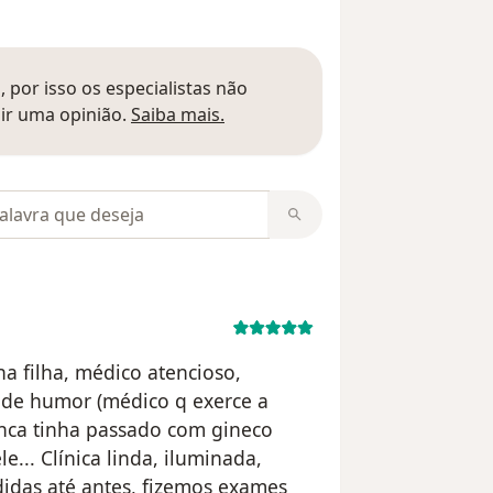
 por isso os especialistas não
Saber mais sobre pareceres
ir uma opinião.
Saiba mais.
m opiniões
a filha, médico atencioso,
gde humor (médico q exerce a
unca tinha passado com gineco
... Clínica linda, iluminada,
didas até antes, fizemos exames