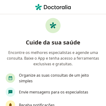
Men
Endocrinologista • Itaguaçu, Florianópolis, Santa Catarina SC
Filtros
• 1
Mapa
Endocrinologistas em Itaguaçu,
Cuide da sua saúde
Florianópolis
Encontre os melhores especialistas e agende uma
consulta. Baixe o App e tenha acesso a ferramentas
exclusivas e gratuitas.
Organize as suas consultas de um jeito
simples
Dra. Estela Luz Alves De Oliveira
Envie mensagens para os especialistas
·
Mais
Endocrinologista
41 opiniões
Receba notificações