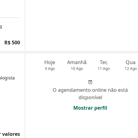
a
R$ 500
Hoje
Amanhã
Ter,
Qua
9 Ago
10 Ago
11 Ago
12 Ago
logista
O agendamento online não está
disponível
Mostrar perfil
a
 valores