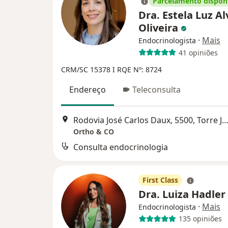
Parcelamento dispon
Dra. Estela Luz A
Oliveira
·
Mais
Endocrinologista
41 opiniões
CRM/SC 15378 I RQE Nº: 8724
Endereço
Teleconsulta
Rodovia José Carlos Daux, 5500, Torre Jurerê B, sala 210 e 212, Florian
Ortho & CO
Consulta endocrinologia
First Class
Dra. Luiza Hadler
·
Mais
Endocrinologista
135 opiniões