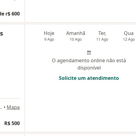
de r$ 600
es
Hoje
Amanhã
Ter,
Qua
9 Ago
10 Ago
11 Ago
12 Ago
O agendamento online não está
disponível
Solicite um atendimento
1 - Sl 501, Florianópolis
•
Mapa
R$ 500