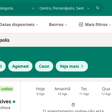
dade, doença ou nome
cidade ou região
Datas disponíveis
Bairros
Mais filtros
polis
l
Agemed
Cassi
Veja mais
Hoje
Amanhã
Ter,
Qua
 online
9 Ago
10 Ago
11 Ago
12 Ago
 Alves
clínica
O agendamento online não está