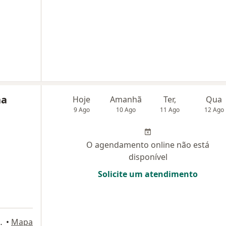
na
Hoje
Amanhã
Ter,
Qua
9 Ago
10 Ago
11 Ago
12 Ago
O agendamento online não está
disponível
Solicite um atendimento
ala 1, Florianópolis
•
Mapa