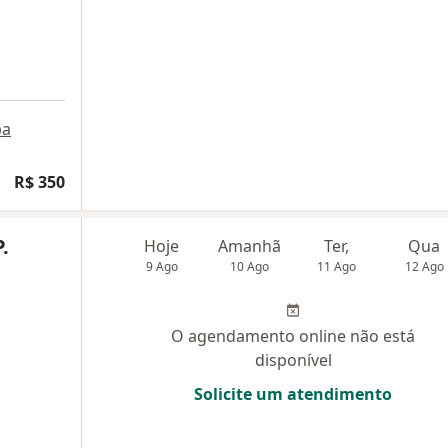
pa
R$ 350
.
Hoje
Amanhã
Ter,
Qua
9 Ago
10 Ago
11 Ago
12 Ago
O agendamento online não está
disponível
Solicite um atendimento