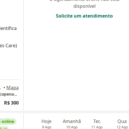
disponível
Solicite um atendimento
entífica
es Care)
 Florianópolis
•
Mapa
CONSULTA 100% ONLINE - FLORIANÓPOLIS (apenas telemedicina)
R$ 300
Hoje
Amanhã
Ter,
Qua
 online
9 Ago
10 Ago
11 Ago
12 Ago