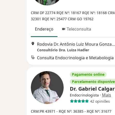
CRM DF 22774
RQE Nº: 18167
RQE Nº: 18168
CRM
32301
RQE Nº: 25477
CRM GO 19762
Endereço
Teleconsulta
Rodovia Dr. Antônio Luiz Moura Gonzaga, 3339, Multi Open Shopping, Florianópolis
Consultório Dra. Luiza Hadler
Consulta Endocrinologia e Metabologia
Pagamento online
Parcelamento disponíve
Dr. Gabriel Calga
·
Mais
Endocrinologista
42 opiniões
CRM:PR 43971
- RQE Nº: 36385
- RQE Nº: 31677