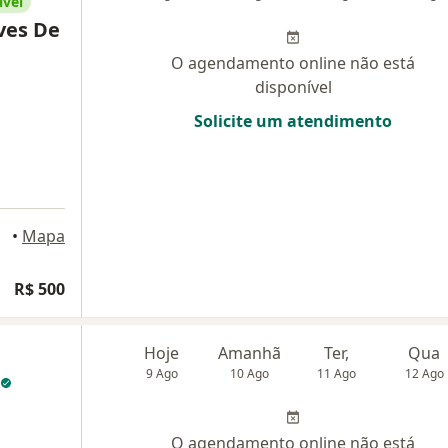
ível
lves De
O agendamento online não está
disponível
Solicite um atendimento
ópolis
•
Mapa
R$ 500
Hoje
Amanhã
Ter,
Qua
9 Ago
10 Ago
11 Ago
12 Ago
O agendamento online não está