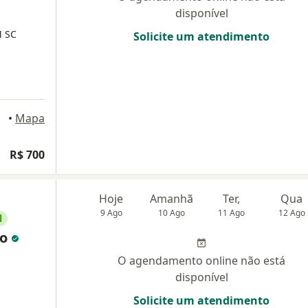
disponível
 SC
Solicite um atendimento
•
Mapa
R$ 700
Hoje
Amanhã
Ter,
Qua
9 Ago
10 Ago
11 Ago
12 Ago
l
ro
O agendamento online não está
disponível
Solicite um atendimento