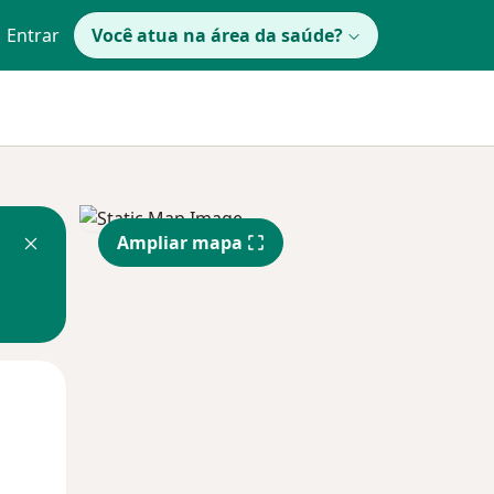
Entrar
Você atua na área da saúde?
Ampliar mapa
Qui,
Sex,
Sáb,
13 Ago
14 Ago
15 Ago