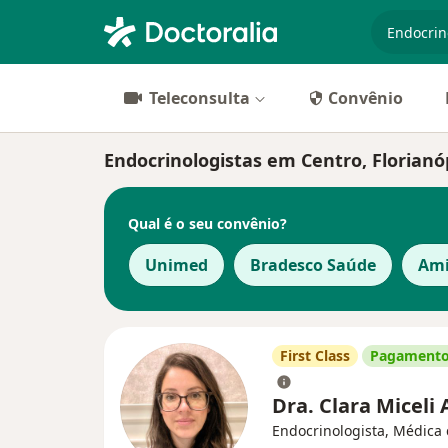
especiali
Teleconsulta
Convênio
Endocrinologistas em Centro, Florianó
Qual é o seu convênio?
Unimed
Bradesco Saúde
Ami
First Class
Pagamento
Dra. Clara Miceli
Endocrinologista, Médica 